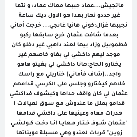
ماتجيش...عماد جيبها معاك عماد: و نتما 
غير حددو نهار بعدا هو الاول ديك ساعة 
نجيبها غزال:كوني هانيا غانجي... خرجت أماني 
بعدما شافت عثمان خرج سابقها ركبو 
فطموبيل وزاد بيها لعند داهبي غير دخلو كان 
موجد ليهم داكشي لي بغاو خاصهم غير 
يختارو الحاج:هانا داكشي لي بغيتو هاهو 
واجد..[شاف فأماني] ختاريلي مع راسك 
خلاهم كيختارو وجلس على الكرسي قدامهم 
عثمان لي كان واقف حداها وكيشوف فداكشي 
قدامو بملل ما عندوش مع سوق لعيالات ا 
هدرات معاه وعينيها على داكشي قدامها 
"عثــمان شــوفـ خــتــار مــعايــا انــا دخــت كــولـشــي 
زويــن" قربات لعندو وهي مسبلة عويناتها 