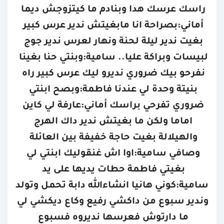
راسك عرسك هدا وبنادم ما كيتزوجش ديما 
أماني:بصراحة انا مابغيتش ندير عرس كبير 
بغيت ندير ليلة لحنة ونهار لعرس ندير جوج 
لبيسات وبراكة عليا.. سامية:وبنتي حنا بغينا 
نفرحو بيك ضروري نديرو ليك عرس كبير راه 
بنيتة وحدة لي عندنا فاطمة:وبصح ابنتي 
ضروري تفرحي براسك أماني:عارفة لي كاين 
اماما ولكن ما بغيتش ندير داك الهرج 
والهيلالة بغيت حاجة خفيفة بين العائلة 
وصافي سامية:اوا اش غنقوليك ابنتي لي 
بغيتي فاطمة حطات يديها على يد 
سامية:كوني هانيا انشاءالله دابة تحمل وتولد 
وندير سبوع من داكشي رفيع وكاع ديكشي لي 
ما دارتوش فعرسها نديروه فسبوع 