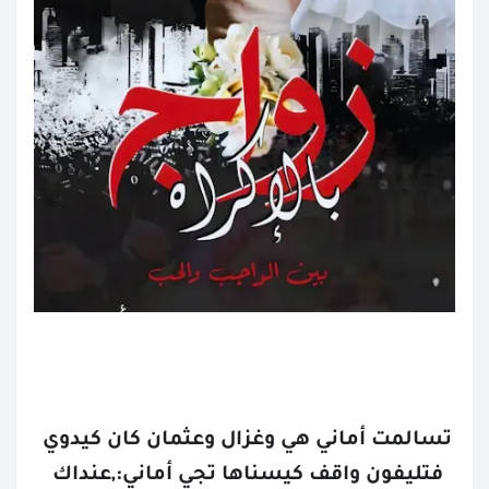
تسالمت أماني هي وغزال وعثمان كان كيدوي 
فتليفون واقف كيسناها تجي أماني:,عنداك 