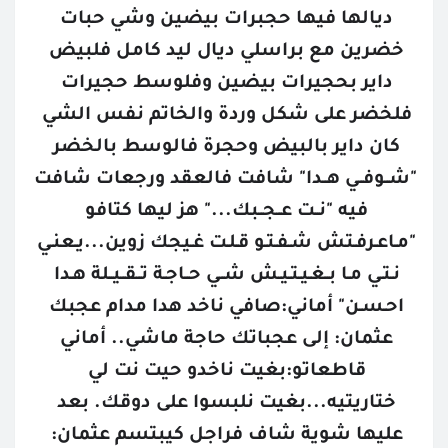
ديالها فيها حجبرات بيضين وشي حبات 
خضرين مع براسلي ديال ليد كامل فلبيض 
داير بحجيرات بيضين وفلوسط حجيرات 
فلخضر على شكل وردة والخاتم نفس الشي 
كان داير بالبيض وحجرة فالوسط بالخضر 
"شــوفــي هــدا" شافت فالعقد ورجعات شافت 
فيه "نــت عــجــبك..." هز ليها كتافو 
"مـاعـرفـتش شـفـتـو قـلـت غـيجك زوين...يـعنـي 
نـتـي مـا بــغـيـتـيـش شــي حــاجـة تــقــيــلة هـدا 
احـسـن" أماني:صافي ناخد هدا مدام عجبك 
عثمان: إلى عجباتك حاجة ماشي.. أماني 
قاطعاتو:بغيت ناخدو حيت نت لي 
ختاريتيه...بغيت نلبسوا على دوقك. بعد 
عليها شوية شاف فراجل كيبتسم عثمان: 