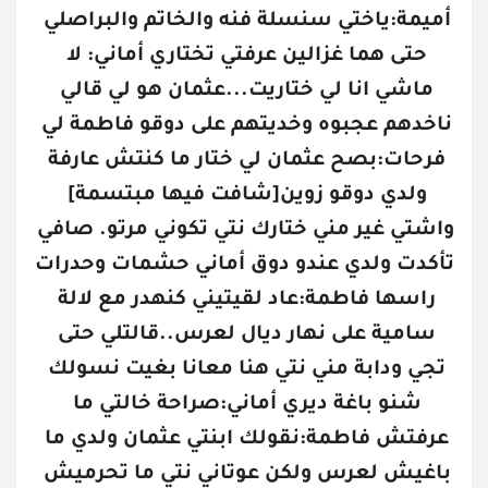
أميمة:ياختي سنسلة فنه والخاتم والبراصلي 
حتى هما غزالين عرفتي تختاري أماني: لا 
ماشي انا لي ختاريت...عثمان هو لي قالي 
ناخدهم عجبوه وخديتهم على دوقو فاطمة لي 
فرحات:بصح عثمان لي ختار ما كنتش عارفة 
ولدي دوقو زوين[شافت فيها مبتسمة] 
واشتي غير مني ختارك نتي تكوني مرتو. صافي 
تأكدت ولدي عندو دوق أماني حشمات وحدرات 
راسها فاطمة:عاد لقيتيني كنهدر مع لالة 
سامية على نهار ديال لعرس..قالتلي حتى 
تجي ودابة مني نتي هنا معانا بغيت نسولك 
شنو باغة ديري أماني:صراحة خالتي ما 
عرفتش فاطمة:نقولك ابنتي عثمان ولدي ما 
باغيش لعرس ولكن عوتاني نتي ما تحرميش 