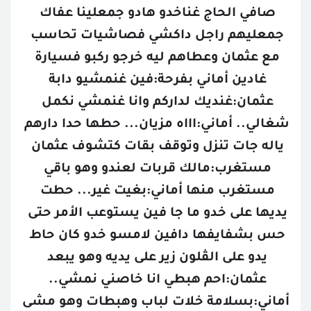
صافي الحاج غناخدو هادو جمعلينا عفاك 
جمعليهم راجل داكشي فصاشيات تحاسب 
مع عثمان وعطاهم ليه خرجو ركبو فسيارة 
غادين أماني بفرحة:فين غنمشيو دابة 
عثمان:غنديك لداركم وانا غنمشي نكمل 
شغالي.. أماني:اااه مزيان... حطها حدا دارهم 
ياله جات تنزل وتوقف بقات كتشوف عثمان 
مستغرب:مالك قربات لعندو وهو باقي 
مستغرب منها أماني:بغيت غير... حطت 
يديها على خدو ما جا فين يستوعب الأمر حتى 
حس بشفايفها دافين لامسو خدو كان حاط 
يدو على الڤلون زير على يديه وهو يبعد 
عثمان:احم هبطي انا خاصني نمشي.. 
أماني:بسلامة خلات لباب وهبطات وهو مشى 