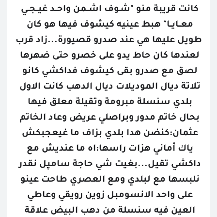
كانت قريبة منو "شـوف اشــمن واحــد غيــجــي 
معــايــا" هبط عينيه كيشوف فيها هو كان 
طويل عليها هي عند صدرو قصيورة...زاد قرب 
لعندها كان حاط يدو على خصرو حتى ضهرها 
لصق مع صدرو بقى كيشوف فداكشي كانو 
تلاتة ديال الموديلات ديال الدهب كانت الاول 
بلدي سنسلة مبرومة وتقيلة معلق فيها 
بحال خاتم مدور وبراصلي عريض وعاد الخاتم 
عثمان:كنضن هدا بلدي بزاف ما غيعجبكش 
ياك أماني هزات راسها:اه ما عنديش مع 
داكشي تقيل...بغيت شي حاجة سامپل نقدر 
نلبسها مع لبلدي ومع العصري طاحت عينو 
على واحد الانسومبل زوين رويقي وعاطي 
العين فيه سنسلة من دهب البيض علاقة 