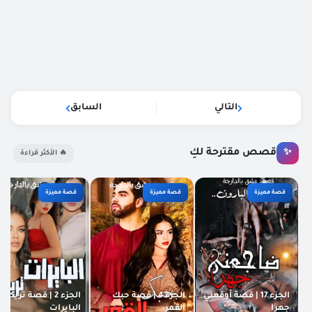
التالي
السابق
قصص مقترحة لكِ
✨
🔥 الأكثر قراءة
قصة مميزة
قصة مميزة
قصة مميزة
الجزء 17 | قصة أوقعني
الجزء 4 | قصة حبك
الجزء 2 | قصة تريكة
جهرا
القمر
البايرات