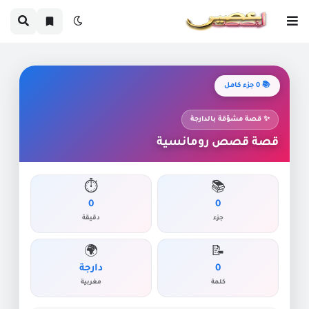
📚 0 جزء كامل
✨ قصة مشوّقة بالدارجة
قصة قصص رومانسية
⏱️
📚
0
0
جزء
دقيقة
🌍
📝
0
دارجة
كلمة
مغربية