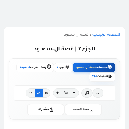
الصفحة الرئيسية
قصة آل سعود
الجزء 7 | قصة آل-ســعــود
⏱️
📖
📚
سلسلة:
قصة آل سعود
الجزء
7
وقت القراءة
4 دقيقة
📝
الكلمات
730
+
−
Aa
×4
×2
×1
حفظ القصة
مشاركة