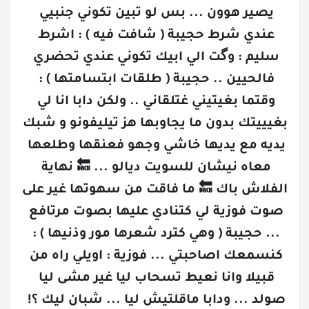
يصير هوون ... بس لو تبين تكوني جنبيي 
عندي شرط حجيبة ( شافت فيه ) : اشرط 
سليم : وگت الي ابيك تكوني عندي تحضري 
فالحيين .. حجيبة ( طلقات ابتسامتها ) : 
وقتما بغيتيني غتلقاني .. ولكن دابا انا لي 
بغيييتك بدون ما يجاوبها هز تيليفونو و شبك 
يديه مع يديها خاشي وجهو فعنقها وطلعها 
معاه نيشان للسويت ديالو ... 🔙 نهاية 
الفلاش باك 🔙 ما فاقت من سهوتها غير على 
صوت فوزية لي كتنادي عليها بصوت مرتافع 
... حجيبة ( وهي كترد شعرها مور وذنيها ) : 
كنسمعك اصاحبتي ... فوزية : اويلي راه من 
قبيلا وانا نعيط تسحاب ليا غير مشى ليا 
صولد ... ودابا ماقلتيش ليا ... شبان ليك ؟! 