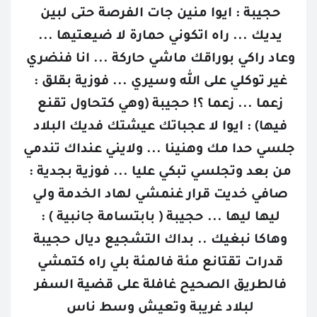
حجيبة : ايوا منين جات الفرصة حتى لبين 
يديك ... راه اتكوني حمارة لا ضيعتيها ... 
وعاد راكي بوراقك ماشي حاركة ... انا فنضري 
غير توكلي على الله وسيري ... فوزية بقلق : 
زعما ... زعما ؟! حجيبة (وهي كتحاول تقنع 
فيها) : ايوا لا عجباتك عيشتك فديك البلاد 
جلسي حدا مك وهنينا ... ولايني عنداك تندمي 
من بعد وتجلسي تبكي عليا ... فوزية بجدية : 
صافي خديت قرار غنمشي لهاد الخدمة ولي 
ليها ليها ... حجيبة ( بابتسامة جانبية ) : 
وهاكا نبغيك .. بداك التشجيع ديال حجيبة 
قدرات تقتانع مئة فالمئة بلي راه كتمشي 
فالطريق الصحيح غافلة على قضية السفر 
لبلاد غريبة وتعيش وسط ناس 