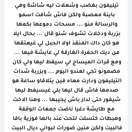
تيليفون بغضب وشعلات ليه شاشة وهي 
باينة معصبة ولكن فاش شافت اسمو 
والرسالة منو ... مسحات دموعها بكمها 
بزربة ودخلات تشوف شنو قال ... بحال ايلا 
هو كان داك المنقذ اولا الحبل لي غيعتقها 
من ديك الحفرة الغارقة لي عايشة فيها ... 
ومع قرات الميساج لي سيفط ليها ولي كان 
مضمونو تجي لعندو اليوم ... وبزربة شدات 
التيليفون ودارت معاه فين يتلاقاو ساعة هو 
صدمها فاش قال ليها بلي غيسيفط ليها 
شيفور حتى لدار باش يجيبها ... وهنا الاخت 
مع طايشة دغيا ناضت جمعات الوقفة 
وهبطات كتسلت لتحت عند بالها فوزية باقا 
فالبيت ولكن منين ضورات لبواني ديال البيت 