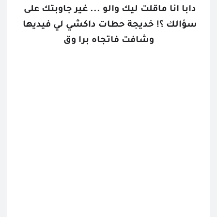
دابا انا ماقلت ليك والو ... غير جاوبتك على 
سؤالك ؟! خديجة حطات داكشي لي فيديها 
وشافت فاتجاه برا وق
تتمة البارت
القصص المحفوظة