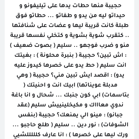
حجيبة منها حطات يدها على تيليفونو و 
حيداتو ليه من يدو و طفاتو ... حطاتو فوق 
طبلة كانت قريبة ليها و عضات على شنافتها 
.. كتقرب شوية بشوية و كتخلي نفسها قريبة 
منو و ضرب فوجهو .. سليم ( بصوت ضعيف ) 
: اش تبين؟ حجيبة ( بنبرة محلونة ) : بغيتك 
انت سليم ( حط يدو على خصرها كيدوز عليه 
يدو) : اقصد ايش تبين مني؟ حجيبة ( وهي 
مدبلة عويناتها) ابيك انت و احنيتك ( 
بتاسمات) ابي كون جنبك ... شحال و انا باغة 
ندوي معاااك و مكيخلينييش سليم (عقد 
جبانو) : مينو الي يمنعك؟ حجيبة (بنفس 
الشوفات) : نور دين .. سليم ( طلع حاجبو ... 
ورك ليها على خصرها ) : انا عارف كلللللشيي 