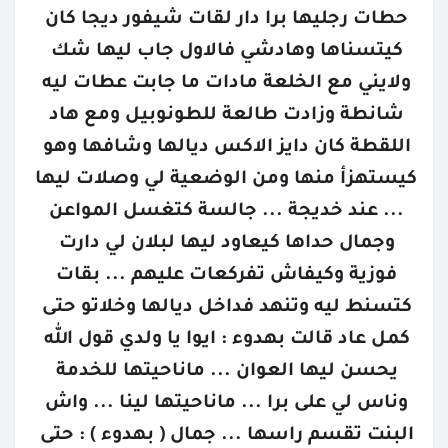
حطات رجليها برا دار لقات شيفور ديجا كان 
كيتسناها وهادشي فالاول جاب ليها شك 
ولايني مع الخلعة مادات ما جابت عطات ليه 
شانطة وزادت طالعة للطونوبيل ومع هاد 
اللقطة كان دايز الاكس ديالها وشافها وهو 
كيستهزأ منها ومن الوضعية لي وصلات ليها 
... عند خديجة ... جالسة كتغسل المواعن 
وجمال حداها كيعاود ليها لبلان لي دارت 
فوزية وكيفاش تفركعات عليهم ... بقات 
كتسنط ليه وتنهد فداخل ديالها وخلاتو حتى 
كمل عاد قالت بهدوء : ايوا يا ولدي قول الله 
يحسن ليها العوان ... ماناحيتها للخدمة 
وناس لي على برا ... ماناحيتها لينا ... واش 
البنت تقسم راسها ... جمال ( بهدوء ) : حتى 