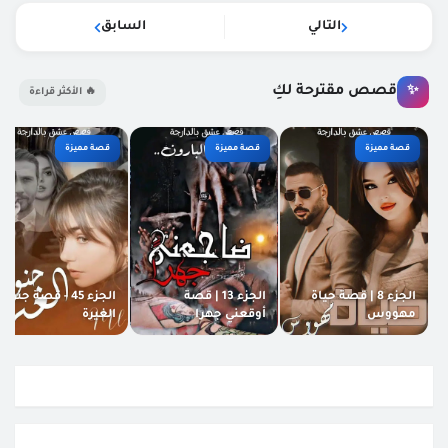
التالي
السابق
قصص مقترحة لكِ
✨
🔥 الأكثر قراءة
قصة مميزة
قصة مميزة
قصة مميزة
الجزء 8 | قصة حياة
الجزء 13 | قصة
الجزء 45 - قصة جنون
مهووس
أوقعني جهرا
الغيرة