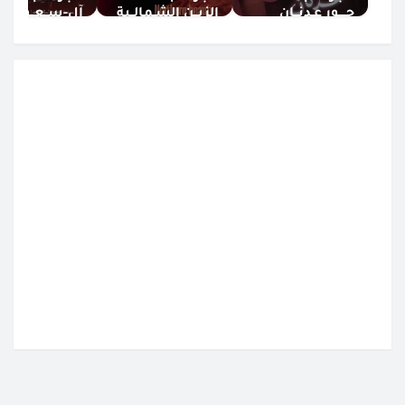
حــــور عـدنــان
الزيــن الشـمالــية
آل-ســعــود