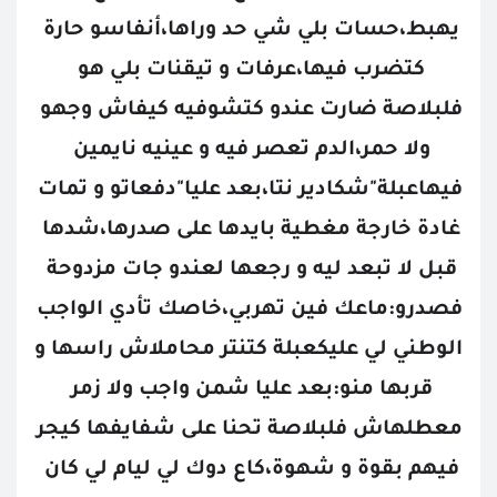
يهبط،حسات بلي شي حد وراها،أنفاسو حارة 
كتضرب فيها،عرفات و تيقنات بلي هو 
فلبلاصة ضارت عندو كتشوفيه كيفاش وجهو 
ولا حمر،الدم تعصر فيه و عينيه نايمين 
فيهاعبلة"شكادير نتا،بعد عليا"دفعاتو و تمات 
غادة خارجة مغطية بايدها على صدرها،شدها 
قبل لا تبعد ليه و رجعها لعندو جات مزدوحة 
فصدرو:ماعك فين تهربي،خاصك تأدي الواجب 
الوطني لي عليكعبلة كتنتر محاملاش راسها و 
قربها منو:بعد عليا شمن واجب ولا زمر 
معطلهاش فلبلاصة تحنا على شفايفها كيجر 
فيهم بقوة و شهوة،كاع دوك لي ليام لي كان 