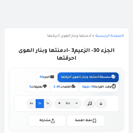
الصفحة الرئيسية
أدمنتها وبنار الهوى أحرقتها
الجزء 30- الزعيم3 -ادمنتها وبنار الهوى
احرقتها
📖
📚
سلسلة:
أدمنتها وبنار الهوى أحرقتها
الجزء
30
💬
📝
⏱️
وقت القراءة
18 دقيقة
الكلمات
3.4K
تعليقات
5
+
−
Aa
×4
×2
×1
حفظ القصة
مشاركة