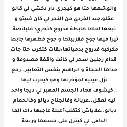
والو،تبعها حتا هو كيجري دار دكشي لي قالو 
عقلو،جبد الفردي من النجر لي كان فبيتو و 
تبعها لقاها هابطة فدروج كتجري؛ فلبلاصة 
تيرا فيها جوج فقزيبتها و جوج فظهرها جابها 
مكركبة فدروج بدمياتها،بقات كتكرب حتا جات 
قدام رجلين سحر لي كانت واقفة مصدومة و 
حداها الحجاة و ابراهيم بنفس التعابير..رجع 
نزل عينيه لمؤخرتها وهو كيقرب ليها 
..كيشوف فهاد الجسم المهبر لي ديجا واخد 
ليه لعقل..عريانة وفالجناح ديالو وفالحمام 
ديالو..علاياش كتقلب؟عبلة عاجبها داك الما 
الدافي لي كينزل على جسمها وريحة 