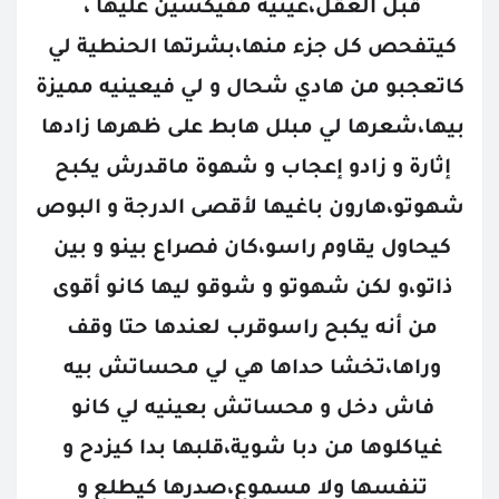
قبل العقل،عينيه مفيكسين عليها ، 
كيتفحص كل جزء منها،بشرتها الحنطية لي 
كاتعجبو من هادي شحال و لي فيعينيه مميزة 
بيها،شعرها لي مبلل هابط على ظهرها زادها 
إثارة و زادو إعجاب و شهوة ماقدرش يكبح 
شهوتو،هارون باغيها لأقصى الدرجة و البوص 
كيحاول يقاوم راسو،كان فصراع بينو و بين 
ذاتو،و لكن شهوتو و شوقو ليها كانو أقوى 
من أنه يكبح راسوقرب لعندها حتا وقف 
وراها،تخشا حداها هي لي محساتش بيه 
فاش دخل و محساتش بعينيه لي كانو 
غياكلوها من دبا شوية،قلبها بدا كيزدح و 
تنفسها ولا مسموع،صدرها كيطلع و 