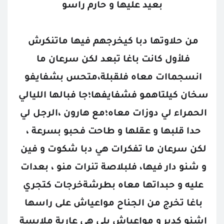
بعيد عليها و حارم راسو
من حلاوتها دبا كيخرجهم فيها ماتنكرش 
فلأول كانت باغا تبعد لكن سرعان ما 
انسجماات معاه فلقبلة،متحس بشفايفو 
سخان كيلتاهمو فشفايفها؛جا فبالها الليالي 
الحمراء لي دوزات معاه؛مع هارون ،الرجل لي 
حدا قلبها و عقلها و طاحت فحبو بسرعة ، 
لكن سرعان ما تفكرات هي دبا شكوت و فين 
و شنو دار فيها، فلبلاصة تنرات منو ، بعدات 
عليه و حبداتها معاه بطرشةخرجات كتجري 
باغا تخرج من الجناح مواعياش على راسها 
اشنو كدير و مواعياش بلي هي عارية ملابسة 