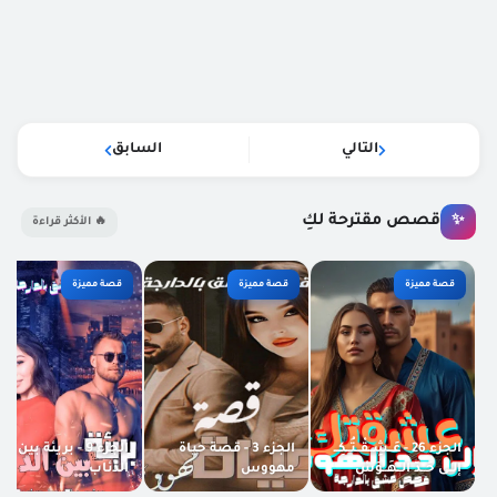
التالي
السابق
قصص مقترحة لكِ
✨
🔥 الأكثر قراءة
قصة مميزة
قصة مميزة
قصة مميزة
الجزء 26 - عَــشِــقْــتُــكِــ
الجزء 3 - قصة حياة
الجزء 9 - بريئة بين
إلــى حَــدّ الــهَــوَسْ
مهووس
الذئاب