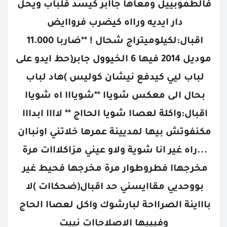
فالطموبييل ومعاها جاابر كيسد فلباب ويحل 
دار ايديه ورااه كيضرب فرواايض 
اقبال:لكيلوميتراج شحال ! **ضاربا 11.000 
موديل 2014 فيها 6 الخيوول جابر(حط ايدو على 
لباب ليي كيدفع نيشان كوليس )هاد لباب 
بحال الى معكس شوياا **شويااا اه شوياا 
اقبال:واكلة لعصاا شويا الحااج ** لاااا ابدااا 
مكنفوتش بيها لمديينة عمرها خلاتني اونباان 
...راه غير انا شوية ولاو عيني مزاكلااات مرة 
مخرجهاا فطروطوار مرة مخرجها فحيط غير 
بووحديي مقاايسني حد اقبال(ضحكاات )لا 
باااينة الصرااحة لبارشوك واكل لعصاا الحاج 
وفيييها الاصلاحاات نييت