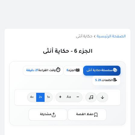
الصفحة الرئيسية
حكاية أنثى
الجزء 6 - حكاية أنثى
⏱️
📖
📚
سلسلة:
حكاية أنثى
الجزء
6
وقت القراءة
27 دقيقة
📝
الكلمات
5.2K
+
−
Aa
×4
×2
×1
حفظ القصة
مشاركة