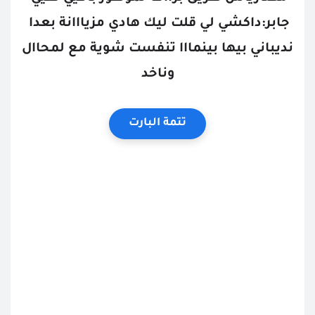
جابر:داكشي لي قلت ليك هادي مزيااانة بعدا 
نديباني بيها بينمااا تنفست شوية مع لمحاال 
وناخد
تتمة البارت