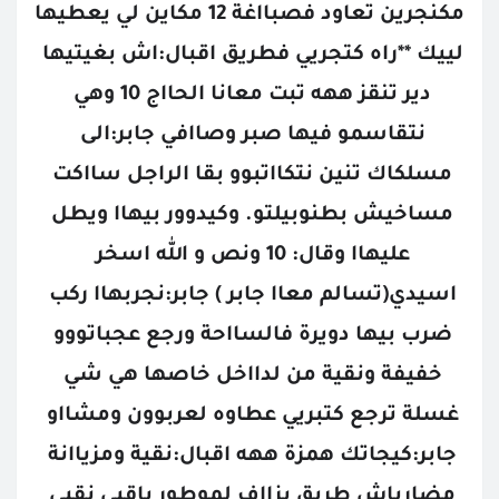
مكنجرين تعاود فصبااغة 12 مكاين لي يعطيها 
لييك **راه كتجريي فطريق اقبال:اش بغيتيها 
دير تنقز ههه تبت معانا الحااج 10 وهي 
نتقاسمو فيها صبر وصاافي جابر:الى 
مسلكاك تنين نتكااتبوو بقا الراجل سااكت 
مساخيش بطنوبيلتو. وكيدوور بيهاا ويطل 
عليهاا وقال: 10 ونص و الله اسخر 
اسيدي(تسالم معاا جابر ) جابر:نجربهاا ركب 
ضرب بيها دويرة فالسااحة ورجع عجباتووو 
خفيفة ونقية من لدااخل خاصها هي شي 
غسلة ترجع كتبريي عطاوه لعربوون ومشااو 
جابر:كيجاتك همزة ههه اقبال:نقية ومزياانة 
مضارياش طريق بزااف لموطور باقيي نقيي 