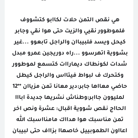
هي نقص التمن حلات لكاابو كتشووف 
فلموطوور نقيي والزيت حتى هوا نقي وجابر 
كيحل ويسد فلبيباان والراجل تابعوو ...غير 
بشووية اتهرسوو ...راه دوريجين عمرو مبدل 
شدات لكونطاك ديماراات كتسمع لموطوور 
وكتحرك ف لبواط فيتااس والراجل كيطل 
حاضي معااها جابر:دير معانا تمن مزياان **12 
لمليوون جاابر:وطناش نشريها جديدة ابااا 
الحااج نقص شووية اقبال: عشرة ونص اخر 
تمن مناسبك هوا هدااك مامنااسبك الله 
اعااون الطموبييل خاصهاا بزااف حتى لبيبان 