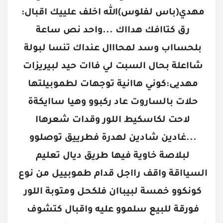
مهدي(باس لفلوس)الله اخلف علييك اقبال: 
رق كتاافك هدااك ...واحد نص ساعة 
بلحسااب وسد لمحااال عنداك تنسا لبولة 
شااعلة بحال السبت لي فاات حيد لبيريزات 
مهديى:كوني هاانية توجهات لطموبيلتها 
حلات بالساروت عاد ركبوو وهيا ساايكةة 
لاحت لكاسكيط اللور وقدات شعرهاا 
...غادين شادين لهدرة فطرييق توصلوو 
لبلاصة خاوية فيها طريق ديال تعليم 
السيااقة واقف رااجل قدام طموبييل من نوع 
كونكوو خمسة لبيباان فلكحل ومتوبة اللور 
فورقة للبيع سلموو عليه واقبال كتشوف 