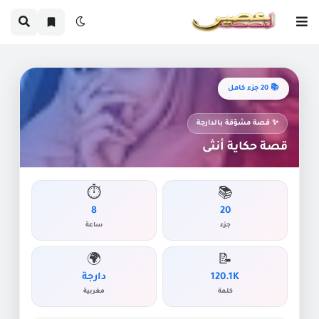
📚 20 جزء كامل
✨ قصة مشوّقة بالدارجة
قصة حكاية أنثى
⏱️
📚
8
20
جزء
ساعة
🌍
📝
120.1K
دارجة
كلمة
مغربية