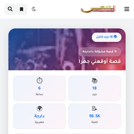
📚 18 جزء كامل
✨ قصة مشوّقة بالدارجة
قصة أوقعني جهرا
⏱️
📚
6
18
جزء
ساعة
🌍
📝
96.5K
دارجة
كلمة
مغربية