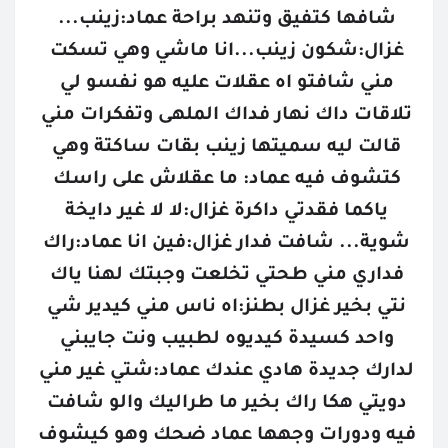
شافها كتفيق وتنهد براحة عماد:زينب... 
غزال:شكون زينب...انا ماشي وهي تسكت 
مني شافتو اه عقلات عليه هو نفسو لي 
تلاقات داك نهار فداك الملهى وتفكرات مني 
قالت ليه سميتها زينب بقات ساكتة وهي 
كتشوف فيه عماد: ما عقلاش على راسك 
ياكما فقدتي داكرة غزال:لا لا غير دايخة 
شوية... شافت فدار غزال:فين انا عماد:راك 
فداري مني طحتي تخلعت وجبتك لهنا ياك 
نتي بخير غزال بطنز:اه ناس مني كيدير شي 
واحد كسيدة كيديوه لطبيب ونت جايبني 
لدارك جديدة هادي عندك عماد:شتي غير مني 
دويتي هكا راك بخير ما طراليك والو شافت 
فيه ودورات وجهها عماد ضحك وهو كيشوف 