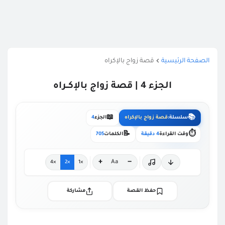
الصفحة الرئيسية
قصة زواج بالإكراه
الجزء 4 | قصة زواج بالإكــراه
📖
📚
سلسلة:
قصة زواج بالإكراه
الجزء
4
📝
⏱️
وقت القراءة
4 دقيقة
الكلمات
705
+
−
Aa
×4
×2
×1
حفظ القصة
مشاركة