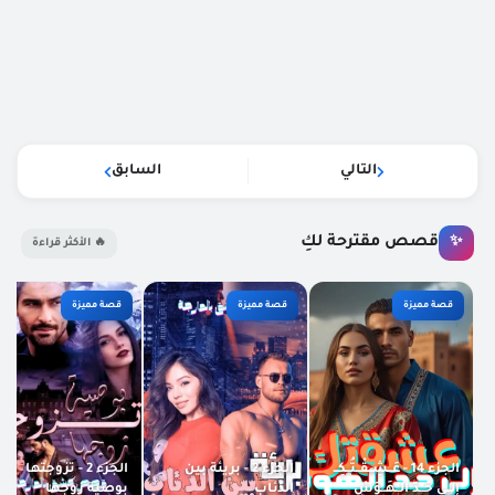
التالي
السابق
قصص مقترحة لكِ
✨
🔥 الأكثر قراءة
قصة مميزة
قصة مميزة
قصة مميزة
الجزء 14 - عَــشِــقْــتُــكِــ
الجزء 2 - بريئة بين
الجزء 2 - تزوجتها
إلــى حَــدّ الــهَــوَسْ
الذئاب
بوصية زوجها