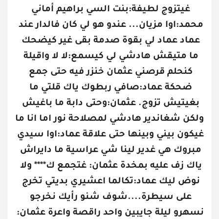
غيتزوج لطيفة:بنت السي براهيم أماني 
محمد:اوا مزيان... عندو هو لي كان فالدار عند 
عماد عماد لي بقوة صدمة بقى غير كيضحك 
ما متيقش هادشي لي كيسمع:لا لا واقيلة 
كنحلم قرصني عثمان خنزر فيه حتى جمع 
ضحكة عماد:صافي ربطوك ياك قلتي ما 
بغيتيش تزوج. عثمان:وحتى دابة ما باغيش 
ولكن شغاندير هادشي لمصلاحة نور اما انا ما 
غيكون بيني وبينها حتى علاقة عماد:اوا سيدي 
مبروك هي غدير لينا شي عراسية ما دايراش 
ياك زف عليه بمخدة عثمان: غتجمع ك**** ولا 
نوض ليك عماد:تكالما اعشيري بديتي تخرج 
على سيطرة....شوف شنو رأيك نخرجو 
نسهرو ليلة جايبين واحد راقصة واعرة عثمان: 