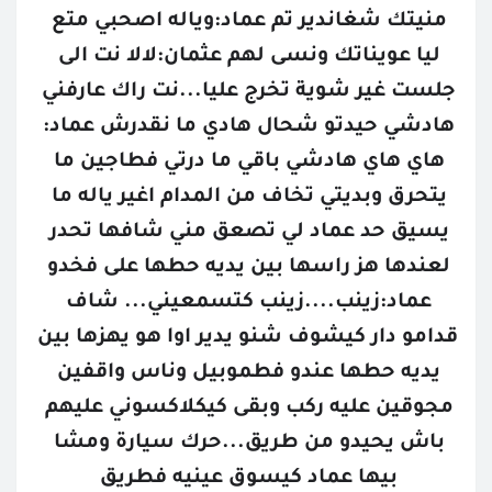
منيتك شغاندير تم عماد:وياله اصحبي متع 
ليا عويناتك ونسى لهم عثمان:لالا نت الى 
جلست غير شوية تخرج عليا...نت راك عارفني 
هادشي حيدتو شحال هادي ما نقدرش عماد: 
هاي هاي هادشي باقي ما درتي فطاجين ما 
يتحرق وبديتي تخاف من المدام اغير ياله ما 
يسيق حد عماد لي تصعق مني شافها تحدر 
لعندها هز راسها بين يديه حطها على فخدو 
عماد:زينب....زينب كتسمعيني... شاف 
قدامو دار كيشوف شنو يدير اوا هو يهزها بين 
يديه حطها عندو فطموبيل وناس واقفين 
مجوقين عليه ركب وبقى كيكلاكسوني عليهم 
باش يحيدو من طريق...حرك سيارة ومشا 
بيها عماد كيسوق عينيه فطريق 