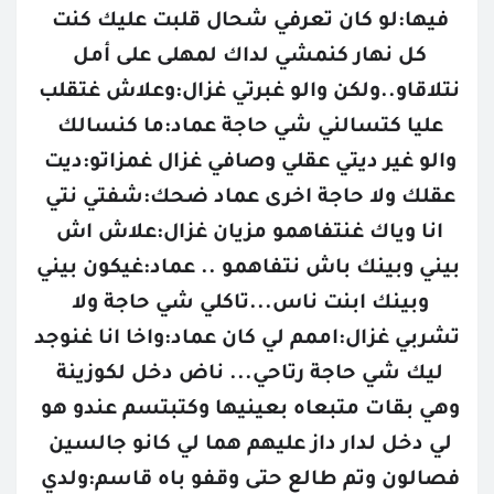
فيها:لو كان تعرفي شحال قلبت عليك كنت 
كل نهار كنمشي لداك لمهلى على أمل 
نتلاقاو..ولكن والو غبرتي غزال:وعلاش غتقلب 
عليا كتسالني شي حاجة عماد:ما كنسالك 
والو غير ديتي عقلي وصافي غزال غمزاتو:ديت 
عقلك ولا حاجة اخرى عماد ضحك:شفتي نتي 
انا وياك غنتفاهمو مزيان غزال:علاش اش 
بيني وبينك باش نتفاهمو .. عماد:غيكون بيني 
وبينك ابنت ناس...تاكلي شي حاجة ولا 
تشربي غزال:اممم لي كان عماد:واخا انا غنوجد 
ليك شي حاجة رتاحي... ناض دخل لكوزينة 
وهي بقات متبعاه بعينيها وكتبتسم عندو هو 
لي دخل لدار داز عليهم هما لي كانو جالسين 
فصالون وتم طالع حتى وقفو باه قاسم:ولدي 