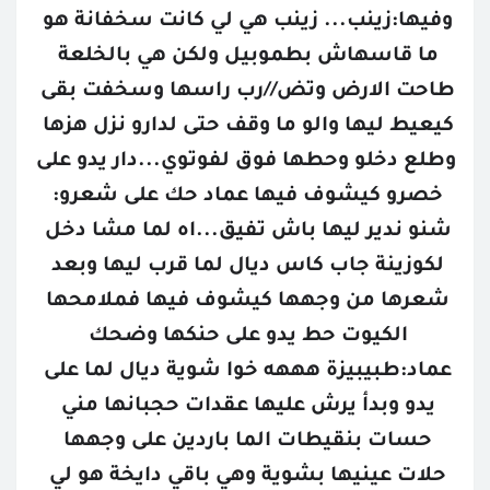
وفيها:زينب... زينب هي لي كانت سخفانة هو 
ما قاسهاش بطموبيل ولكن هي بالخلعة 
طاحت الارض وتض//رب راسها وسخفت بقى 
كيعيط ليها والو ما وقف حتى لدارو نزل هزها 
وطلع دخلو وحطها فوق لفوتوي...دار يدو على 
خصرو كيشوف فيها عماد حك على شعرو: 
شنو ندير ليها باش تفيق...اه لما مشا دخل 
لكوزينة جاب كاس ديال لما قرب ليها وبعد 
شعرها من وجهها كيشوف فيها فملامحها 
الكيوت حط يدو على حنكها وضحك 
عماد:طبيبيزة هههه خوا شوية ديال لما على 
يدو وبدأ يرش عليها عقدات حجبانها مني 
حسات بنقيطات الما باردين على وجهها 
حلات عينيها بشوية وهي باقي دايخة هو لي 