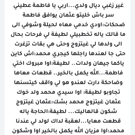
غير زغبي ديال ولدي...اربي يا فاطمة عطيني 
سر باش خليتو عثمان يوافق فاطمة 
ضحكات:اودي خدمي معاه لحيلة وشوفي الى 
ما قالك ياله تخطبيلي لطيفة لي فرحات بحال 
الى ولدها لي غيتزوج وحتى هي بقات تزغرت 
حتى جا لعندها راجلها كيجري محمد:اش كاين 
ياكما جيهان ولدات.. لطيفة:اوا مبروك اختي 
فاطمة...الله يكمل بالخير.. قطعات معاها 
وضاحكة دارت لعندو هو لي واقف كيتسنها 
تجاوبو لطيفة: اوا سيدي محمد ولد خوك 
عثمان غيتزوج محمد بشك:عثمان غيتزوج 
شكون قالهاليك... لطيفة:الحاجة ياله 
قطعت معايا...لعقبة لداك لولد لي عندنا 
محمد:اوا مزيان الله يكمل بالخير اوا وشكون 