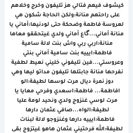
كيشوف فيهم فتالي هز تليفون وخرج وخلاهم 
على راحتهم منانة:ولكن الحاجة شكون هي 
لعروسة فاطمة وضحكة حتى لودنيها:أماني يا 
منانة أماني...گاع أماني ولدي غيتحققو معاها 
منانة:اربي ربي واش بنت لالة سامية 
فاطمة:ايييه بنت سامية أماني بنتي 
وعروستي...فين تليفوني خليني نعيط لطفية 
نفرحها منانة جابتلها تليفون مداتو ليها وهي 
دوز نمرة ديال مرت لوسها لطيفة:الو 
افاطمة... فاطمة:اسعدي وفرحي معايا يا 
مرت لوسي غنزوج ولدي ونحيد لومة عليا 
لطيفة:الواه...صافي عثمان دارها 
فاطمة:ايييه دارها وغنزوجو لالة لبنات 
لطيفة:الله فرحتيني عثمان هاهو غيتزوج بقى 