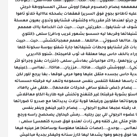
السرير) سلمى :(كتمصمص شفتها التحتية وتجر فقاميجته)...شكوون...بحا..لكك...كتبوو..سك ساااالمىى...(غوتات) 
ساااالمىىى(حسات بيد تحطات على فمها) هههههههه عِصام :(مصدوم فيها) اووش سكتي المسخووطة خرجتي 
علياا(بغا يتكيها بالخف حتى جرااتو معاها لاسقة عليه تاطاحو بجوج فوق السرير) قهقهات بضحكه عااالية خلاتو تاهوا 
يضحك بلا هوااه...وحطات يديها على كولي القاميج جرتو لعندها كثر مقرربااه وكتشوف فشنايفو وتدوي بعيون معسلة 
جات كتهبل... سلمى :(كترمش فيه بالبطييئ وتشوف ف شنايفو)...حقررتيني حيت...حيت خت الخدامة يااك همممم 
عِصام :(مفهمهاش) كييفااش(عينو كتهرب لشنيفاتها وقربها ليه حسسو بشعور غريب ودافئ) سلمى :(كتلوي 
فشنيفاتها بزعل وترمش فيه وتدوي جنب شنايفو)..ماالها كسووتي...مالللها...هممم معجباتكشش...حيت...حييت 
معنديش...لفلوو...س بحالك يااك همممم (قربات كثر لشنايفو وحطات شنيفاتها جارة شفتو ببوسة سخونة كلها 
متعة) عِصام :(رمش ببطئ ورجع راسو ل الوراء بالخف حاس بيها معلقة ف ثوب قاميجته)..شنوو كااديريي 
أسلمى...طلقي مني نعسيي دابااا (جر يديداتها باغي يزولهم)..رااك مواعياش بهادشي سلمى :(خنزرات بغنج وجراتو كثر 
كتلسق عليه وتشوف فعيونو للي كتمشي لبعيد وتجي)...اوووشش خلييك...هاكاا...مززيان...هااكاا...نعااس...(عينيها 
معسلة كتشوف فيه)..نعسووو؟؟ رمش فيها بجدية حاس بجسده متقل عليها وهوا مرمي فوقها ، بغا يرجع للور لكن 
هيهات ، جراته أكثر ب ذفيراتها كي المشة وخشات راسها فعنقة كتنفس بنفس مسموعه وتنهد ليه فرقبته حسساته 
برغبة غريبة...شافيها ميل عيونو فيها بإنفعال... عِصام :(عض شفتو ساهي فحركات ملامحها)...طلقي مني يااهااد 
الحمقة بغيت نقود من هناا (نفخ مني حس بيها باستو بشوية فرقبته) غير كتنغنج وتخنش فيه طاربة الكاو معاقلاش 
على فين هي ولا شنو كدير...للي حاسا بيه هوا ان هورموناتها مقلوبين ورغبتها قوية نزلات يديداتها مع صدرو تا ضوراتها 
ورا ضهره وحطات شنيفاتها كتبوس كثر وكثر ف رقبته عجبها عطرو الرجولي... عِصام :(غير كينهج وينفر بنفس 
عالية...نفسو الخبيثة للأسف تحركات وحركات تا عضوه الرجولي للي بين رجليه...رمش كيحاول يصحصح راسه ورجع 
و طاح متكي على كتفه وهي زادت لعندو فوق صدره كتهمس) سلمى :
(عينيها كيتحلو ويتغمضو)...اوشش مبغييتش...نعااس...بوحدي...(مصات شفتها مهلوسة بوسامته) هز عينيه فيها 
القصص المحفوظة
عاقد حجبانه بطريقة عصبية شافها كتخط يديها فوق وجهو وهوا يشدها ليها كارز سنانه وكيفكر بجدية مباغيش 