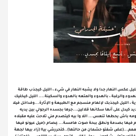
الليل كيتعتابر عالم آخر ، عالم مختلف وغريب ، الليل عكس النهار جدا ولا يشبه النهار في شيء ، الليل كيجذب طاقة 
روحانية غريبة وغامضة فنوعها ، كيخليك تحس بالهدوء والرغبة ، بالهدوء والمتعه بالهدوء والسكينة.... الليل كيخليك 
تخرج عن أفكارك وتنغطس فأعماق روحك الجوهرية ، الليل كيجذبك لإلهام منسجم مع الطبيعة و الإثارة...وفداخل فيلا 
حجمها متوسط عصرية جدا لاكن صمتها الشديد كيدل على أنها سكانها قلالين...جرها بجسده الرجولي بين يديه 
كيحاول يتحكم فحركاتها وزايد بيها متاجه لغرفة نومه باش يحطها تنعس... اللا وا بيه كيتصدم مني تلاحت عليه مقبلاه 
بقبلة خفيفة على خدو...دور عيونو فيها موسعهوم فيها بصدمة ونطق ببحة صوت هامسة... عِصام :(ميل عيونو فيها 
ودخل بيها مع باب الغرفة)..شنوو درتيي القطة هممم...(عض شفتو حشمان من حالتها)..كتحررشي بياا (زاد بيها لجهة 