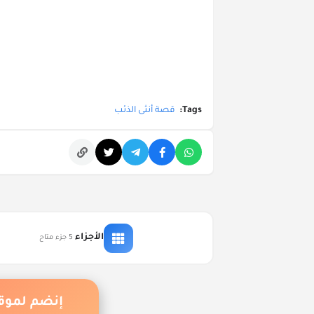
Tags:
قصة أنثى الذئب
التعليقات
الأجزاء
5 جزء متاح
إنضم لمو