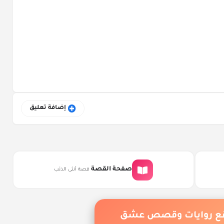
إضافة تعليق
صفحة القصة
قصة أنثى الذئب
قع روايات وقصص عشق