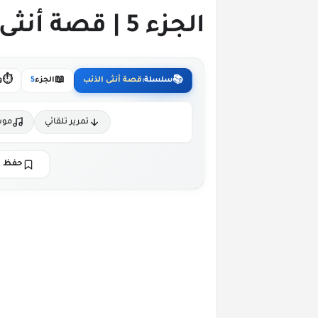
الجزء 5 | قصة أنثى الذئــب
⏱️
📖
📚
سلسلة:
قصة أنثى الذئب
الجزء
5
و
تمرير تلقائي
موس
حفظ ا