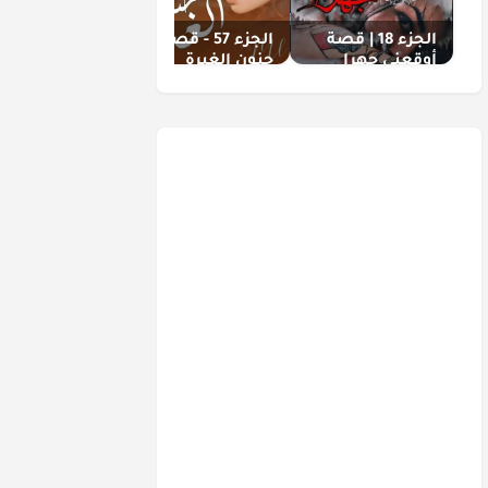
الجزء 18 | قصة
الجزء 57 - قصة
الجزء 4 | قصة
أوقعني جهرا
جنون الغيرة
حبك القمر