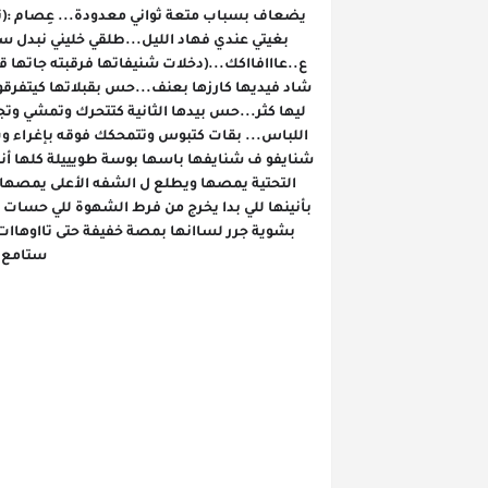
ستامع ل