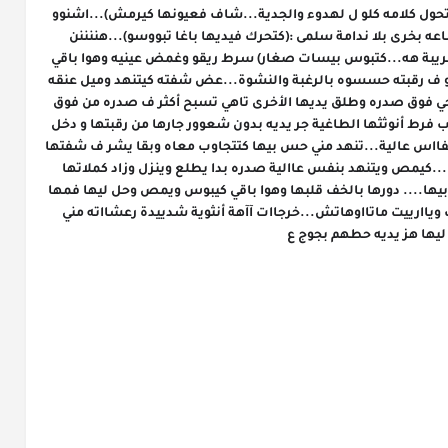
يضعاف بسباب متعة ثواني معدودة... عِصام :(تحول كلامه كلو ل لهدوء والجدية...شاف فعيونها كيرمش)...اشنوو 
بغيتي عندي فهاد الليل...طلقي خليني نبدل ساعه بخرى بلا ندامة سلمى :(كتحرك فيديها باغا تبووسو)...هننننن 
ع..عااافااكك...(دخلات شنيفاتها فرقبته جاتها قريبة هه...كتبوس بيسات صغار) سرط ريقو وغمض عينيه وهوا باقي 
شاد فيديها كارزها بعنف...حس بقبلاتها كيتفرقو ف رقبته حسسوه بالرغبة والنشوة...عض شفته كيتنهد وميل عنقه 
ليها كثر...حس بيدها الثانية كتتحرك وتمشي وتجي فوق صدره وطلق يديها الأخرى تاهي تسبح أكثر ف صدره من فوق 
اللباس... بقات كتبوس وتتمحكك فوقه بإغراء وب فرط أنوثثها الطاغية جر يديه بدون شعوور جارها من رقبتها و دخل 
شنايفو ف شنايفها باسها بوسة طويييلة كلها أنفااس عالية...تنهد مني حس بيها كتتجاوب معاه وبقا يشر ف شفتها 
التحتية يمصها ويطلع ل الشفه الأعلى يمصها...كيمص ويتنهد بنفس عاالية صدره بدا يطلع وينزل وزاد كملاتها 
بأنينها للي بدا يخرج من فرط الشهوة للي حسات بيها.... دورها بالخف قلبها وهوا باقي كيبوس ويمص وحل ليها فمها 
بشوية جرر لساانها بمصة خفيفة حتى تااوهاات وياارييت ماتااوهاتش...خرجاات آآهة أنثوية شدييدة رعشااته مني 
يها هز يديه حطهم بجوج ع
تتمة البارت