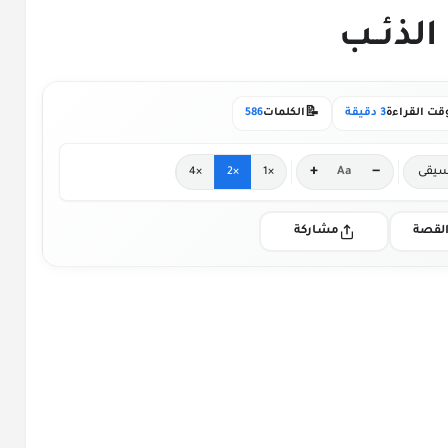
📝
قت القراءة
3 دقيقة
الكلمات
586
+
−
يقى
Aa
×4
×2
×1
لقصة
مشاركة