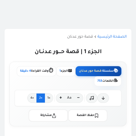
الصفحة الرئيسية
قصة حور عدنان
الجزء 1 | قصة حــــور عـدنــان
⏱️
📖
📚
سلسلة:
قصة حور عدنان
الجزء
1
وقت القراءة
4 دقيقة
📝
الكلمات
753
+
−
Aa
×4
×2
×1
حفظ القصة
مشاركة