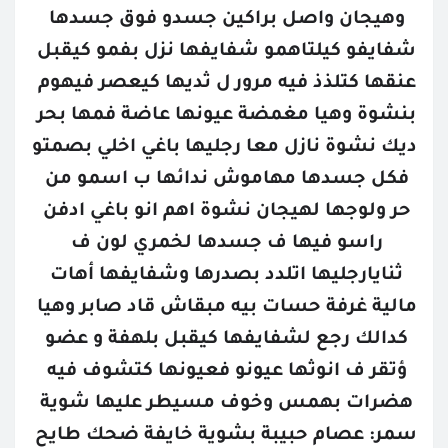
وهيجان واصل براكين جسدو فوق جسدها 
شفايفو كيلتاهمو شفايفها نزل بفمو كيقبل 
عنقها كتلذذ فيه مرور ل ثديها كيعصر فيهوم 
بنشوة وهيا مغمضة عيونها عاضة فمها بحر 
ديك نشوة نازل معا رجليها باغي اخلي بصمتو 
فكل جسدها مهاموش ندائها ب اسمو من 
حر ولوجها لهيجان نشوة اهم انو باغي ادفن 
راسو فيها ف جسدها لخمري لون ف 
ثنايارجليها اتلدد بصدرها وشفايفها أهات 
مالية غرفة حسات بيه مبقاش قاد صابر وهيا 
كدالك رجع لشفايفها كيقبل بلهفة و عضو 
ؤتقر ف انوثها عيونو فعيونها كتشوف فيه 
هضرات بهمس وخوف مسيطر عليها شوية 
سمر: عصام حبيبة بشوية خايفة ضحك طايح 