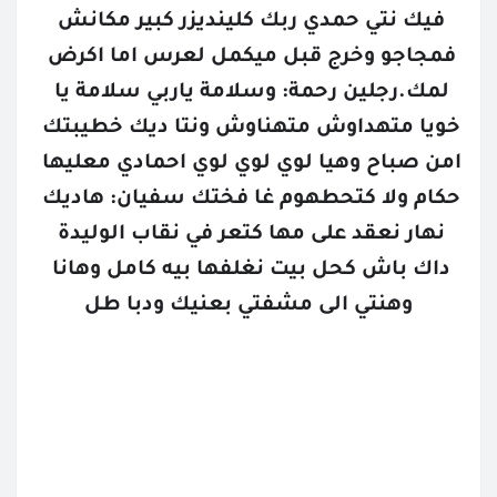
فيك نتي حمدي ربك كلينديزر كبير مكانش 
فمجاجو وخرج قبل ميكمل لعرس اما اكرض 
لمك.رجلين رحمة: وسلامة ياربي سلامة يا 
خويا متهداوش متهناوش ونتا ديك خطيبتك 
امن صباح وهيا لوي لوي لوي احمادي معليها 
حكام ولا كتحطهوم غا فختك سفيان: هاديك 
نهار نعقد على مها كتعر في نقاب الوليدة 
داك باش كحل بيت نغلفها بيه كامل وهانا 
وهنتي الى مشفتي بعنيك ودبا طل
تتمة البارت
القصص المحفوظة