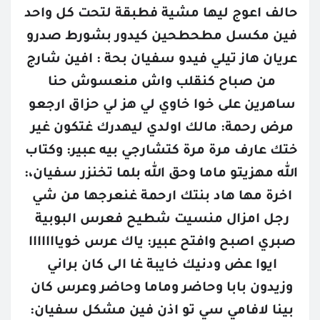
حالف اعوج ليها مشية فطبقة لتحت كل واحد 
فين مكسل مطحطحين كيدور بشورط صدرو 
عريان هاز تيلي فيدو سفيان بحة : افين شارج 
من صباح كنقلب واش منعسوش حنا 
ساهرين على خوا خاوي لي هز لي حزاق ارجعو 
مرض رحمة: مالك اولدي ليهدرك غتكون غير 
ختك عارف مرة مرة كتشارجي بيه عبير: وكتاب 
الله مهزيتو ماما وحق الله بلما تخنزر سفيان،: 
اخرة مها هاد بنتك ارحمة غنعرجها من شي 
رجل امزال منسيت شطيح فعرس البوبية 
صبري اصبح وافتح عبير: ياك عرس خويااااااا 
ايوا عض ودنيك خايبة غا الى كان براني 
وزيدون بابا وحاضر وماما وحاضر وعرس كان 
بينا لافامي سي تو اذن فين مشكل سفيان: 