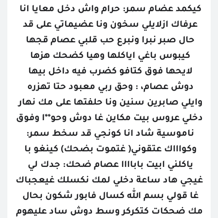
كيكمد عضام سمر: حرام واش دخل معايا انا 
عرفاك ازلايلي سخون ونا عضيماتي على قد 
حال صبر نبرا ونبرع حب قلبي عصام قجها 
كيبوس باغي اياكلها وهيا كضحك هزها 
لايحها فوق كتافو كضرب فيه داخل بيها 
دوش عصام، : وحق ربي معبود حتا تهزره 
وايلي صابرين سنين ونا حلفتها على مك نهار 
دخلي عروس بيت مكاين غا دوش وحو**ا وفوق 
ناموسية شاد انا كونجي قد سخط سمر: 
وكواااك عتقوني( غتموت بضحك) كينغو با 
ياكلني ابيت باباااا عصام ضحك: جدك لي 
غيجي هاد ساعة دخلي لمك نكسلك غيعجباك 
غا قولي بسم الله كسال فابور شكون بحال 
مك ضحكات كتكركر وسط دوش ساد عليهوم 