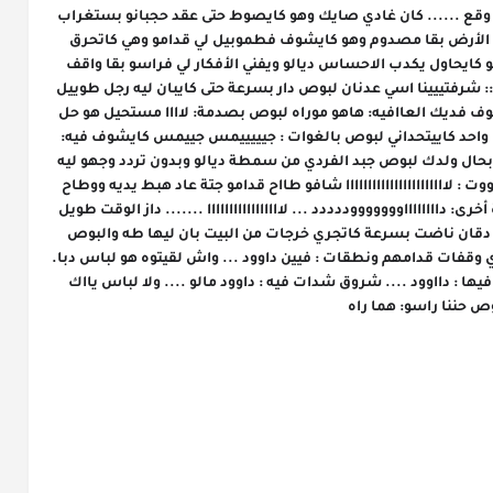
ممكن ... ولكن راه خاصهم يجييو يقوولو لينا اش وقع ...... كان غادي صايك وهو كايصوط حتى عقد حجبانو بستغراب 
وشد الفران بسررررعة حتى تحطو الروايض مع الأرض بقا مصدوم وهو كايشوف فطموبيل لي قدامو وهي كاتحرق 
فوسط طريق حل الباب ونزل بخطوات تقال وهو كايحاول يكدب الاحساس ديالو ويفني الأفكار لي فراسو بقا واقف 
كاايشوف فيها كيفاش كاتحرق حتى سمع موراه :: شرفتييينا اسي عدنان لبوص دار بسرعة حتى كايبان ليه رجل طوييل 
قدامو طلعو وهبطو ونطق : فيين ولدي هو كايشوف فديك العاافيه: هاهو موراه لبوص بصدمة: لاااا مستحيل هو حل 
الباب طموبيلتو لي كانت واقفة تما : هدا جزاء اي واحد كاييتحداني لبوص بالغوات : جيييييمس جييمس كايشوف فيه: 
عدنااان. بقا بعييد عليا ولا نهاية ديالك غاتكوون بحال ولدك لبوص جبد الفردي من سمطة ديالو وبدون تردد وجهو ليه 
وطلق الرصاص ... ضضربة مور ضربة وهو كايغووت : لااااااااااااااااااااااا شافو طااح قدامو جتة عاد هبط يديه ووطاح 
فالأرض وهو كايشوف فالعافية ورجع غووت مرة أخرى: دااااااااوووووووددددد ... لااااااااااااااااا ....... داز الوقت طويل 
وهي مزالة ناعسة وكاتشوف السرجم سمعات دقان ناضت بسرعة كاتجري خرجات من البيت بان ليها طه والبوص 
داخلين وعلامات الحزن على وجههم مشات كاتجري وقفات قدامهم ونطقات : فيين داوود ... واش لقيتوه هو لباس دبا. 
... واش ديتوه السبيطار اءءء لبوص كايشوف فيها : دااوود .... شروق شدات فيه : داوود مالو .... ولا لباس يااك 
ص حننا راسو: هما راه
تتمة البارت