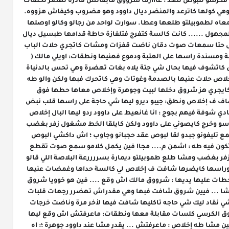
شرووق كاتمسح دموعها : ولكن هو راه مضرووب فكرشو للبوص تنهد : عااارف شرووق مابقاتش قادرة تهضر تخنقات 
بالبكى مدات يديها للبوص وخررجات من طموبيل وهي كولها كاترعد والمنضر ديال داوود وهو مضروب وكيفاش هزووه. 
وداوه مابغاش يتحيد ليها من بين عنيها مشات معاه لطموبيلتو طلعها وعطا. سوارت لواحد من رجالو وكالو اوصلها 
لدار هو رجع نيشاان لطوموبيل ديال داوود ديمارا لمجهول ...... كانت كالسة كتفرج فتلفازة حاطة قدامها طبسيل ديال 
لكلية مرة مرة كتهز منو وهيا كظحك مع لمسلسل حتا سمعات صوت دقان ناضت قفزات ومشات كاتجري حلات الباب 
وهي تعقد حجبانها فاش بانت ليها شروق واقفة ومسندة راسها على العتبة ودموع فعنيها ونطقات: اويلي مالك ( 
هزات راسها كاتشوف موراها ) فيين داوود شروق كاتشوف فيها بحال شي جتة يلاه بغات تهضرة وهي تحس بالدنياة 
ضارت بيها ورجليها كابقاوش هازينها طاحت واخلاص حلات عنيها بالصدمة وغوتات وهي كاتحرك فبها ولكن والو طه 
كان فبيتو حتى سمع الغوات هبط مع الدروج كايجري هز شروق دخلها لبيت وجوهرة وإخلاص معاها حطها فوق 
الناموسية وحط يديه على راسها لقاها سخونة شاف ف إخلاص ونطق: جيبو ديرو ليها شي حاجة على راسها قلب نبض 
ديالها لقاه منخافض تنهد وناض وقف وهو متفادي شوفة فيهم بجوج : انا غانعيط على داوود ردو ليها البال إخلاص 
بسرعة : ولكن اخويا هما راه خرجو بجوج طه حنا راسو وخرج كايصوني على داوود ولكن كايلقا الخط مشغول زفر بغضب 
ومشا طلع لبيتو بدل حوايجو ورجع خرج وهو يسمع تليفونو جبدو لقا لبوص عقد حجبانو وجاوب ؛ اش داكشي البوص 
لبوص صايك : غانصيفط ليك واحد الموقع دبا تكون فيه طه : اشمن م.... مجاا فين يكمل كلامو سمع صوت تقطع 
وفالبلاصة سمع صوت مساج دخل ليه لقاه منو زفر بغضب ومشا طلع طموبيلتو ديمارة بسررررعة البلاصة اللي قالو 
البوص حلات عنيها وهي كاتحس بداتها مدكدكة وراسها كايضرها شافت ف إخلاص لي كالسة حداها وغمضات عنيها 
مزيرة عليهم كاتفكر كاع داكشي لي وقع إخلاص حطات عليها يديها : شرووق مالك اش وقع .... فين هو خوويا شروق 
مزيرة على يديها : داوود مشا إخلاص : كيفاش مشا ... فيين شروق شافت فبها وهي مقدراش تهضرر رجعات قلبات 
راسها جيهة السرجم إخلاص تنهدات : انا غانمشي نقاد ليك شي حاجه تاكليها شافت فيها لأخر مرة وناضت خرجات 
خلاتها وتوجهات الكوزينة لقات جوهرة كالسة فوق الكرسي كلسات مقابلة معها ونطقات: ماعرفتش اش وقع ليها 
القصص المحفوظة
..سولتها مابغاتش تجاوبني جوهرة تنهدات : فين مشا طه إخلاص : ماعرفتش ... يقدر مشا عند داوود جوهرة ؛: اه 