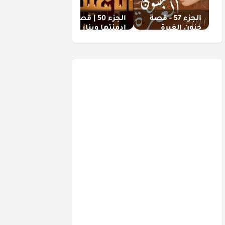
الجزء 57 - قصة
الجزء 50 | قصة
الجزء 5 | قصة
جنون الغيرة
ادمنتها وبنار
زواج بالإكــراه
الهوى احرقتها