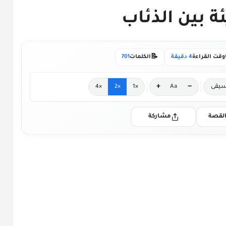
📝
وقت القراءة
4 دقيقة
الكلمات
701
+
−
يقى
Aa
×4
×2
×1
لقصة
مشاركة