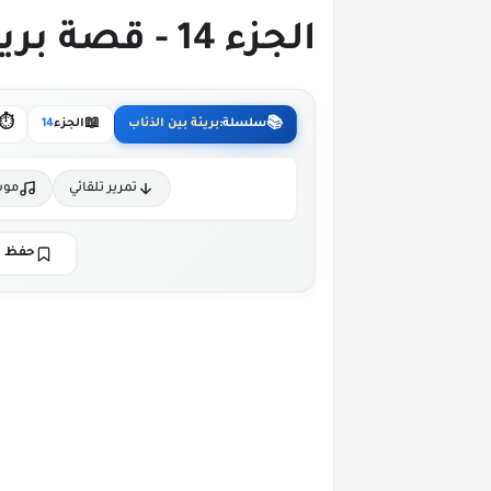
الجزء 14 - قصة بريئة بين الذئاب
⏱️
📖
📚
سلسلة:
بريئة بين الذئاب
الجزء
14
تمرير تلقائي
موس
حفظ ا