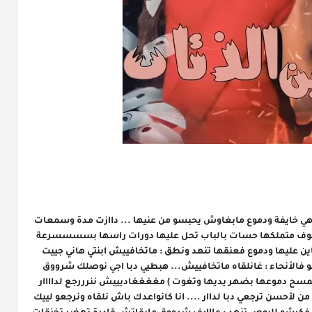
قطعات عليه وبقات كالسة مكمشة فطموبيل وهي خايفة ودموع مابغاوش يحبسو من عنيها ... داازت مدة وسمعات 
صوت الفران بجهد قفزات مزيرة على يديهاا والخوف متملكها حسات بالباب تحل عليها دورات راسها بسسسسرعة 
بان ليها لبوص كايشوف فيها كيفاش الخوف باين عليها ودموع فعنقها تنهد ونطق : ماتخافييش ابنتي هاني جييت 
شروق بدموع : بغييت داوود لبوص كايضور راسو فالأنحاء : غانلقاه ماتخافييش... هبطيي دبا اجي نوصلك شرووق 
كاتحرك راسها بلا : لا لا لا اانا بغيت دداوود ( كاتمسح دموعها بضهر يديها وتغوت ) مغغغغاديييش ننرررجع لداااار 
بلااا بييه .... مستحييييييل لبوص : شووووفي رااه من لأحسن ترجعي دبا لداار .... انا كانواعدك باش نلقاه ونرجعو لييك 