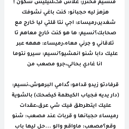
فنسيم مخنزر: علاش مݣلتيليش شكون !
هزهز ليه حجبانو: كنت باغي نشوفك 
شغدير،رميساء: اجي نتا قلتي ليا خارج مع 
صحابك؟نسيم: ها هو كنت خارج معاهم تا 
تلاقاني و جرني معاه،رميساء: هههه عبر 
عليك دابا شنو انمشيو؟نسيم: سيرو نتوما 
انا غادي بحالي،جرو مصعب من
قرفادتو زيدو قدامو: گدامي البرهوش،نسيم: 
(دار يديه فجياب الكيطمة كيضحك) بالشوية 
عليك ايتطرطق فيك شي عرق،عقدات 
رميساء حجبانها و قربات عند مصعب: شنو 
وقع؟مصعب: ماواقع والو ...حل ليها باب 