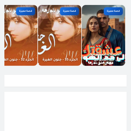
قصة مميزة
قصة مميزة
قصة مميزة
الجزء 17 - عَــشِــقْــتُــكِــ
إلــى حَــدّ الــهَــوَسْ
الجزء 35 - جنون الغيرة
الجزء 32 - جنون الغيرة