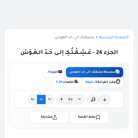
الصفحة الرئيسية
عشقتك الى حد الهوس
الجزء 24 - عَــشِــقْــتُــكِــ إلــى حَــدّ الــهَــوَسْ
📖
📚
سلسلة:
عشقتك الى حد الهوس
الجزء
24
📝
⏱️
وقت القراءة
18 دقيقة
الكلمات
3.5K
+
−
Aa
×4
×2
×1
حفظ القصة
مشاركة