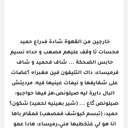
خارجين من القهوة شادة فدراع حميد 
محسات تا وقف عليهم مصعب و حداه نسيم 
حابس الضحكة ... شاف فحميد و شاف 
فرميساء: داك التليفون فين مغبراه ؟عضات 
على شفايفها و نيمات عينيها فيه: مرديتش 
البال دايرة ليه صيلونص،هز فيها حواجبو: 
صيلونص گاع ... (شير بعينيه لحميد) شكون؟
حميد: (تبسم كيوشف فمصعب) فمقام باها 
انا هو لي غتخطبها مني،رميساء: هادا عمو 