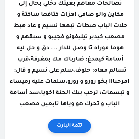
تصالحات معاهم بغيتك دخلي بحال إلى 
مكاين والو صافي !هزات كتافها ساكتة و 
حلات الباب هبطات تبعها نسيم و عاد هبط 
مصعب كيدير تيليفونو فجيبو و سبقهم و 
هوما موراه تا وصل للدار ... دق و حل ليه 
أسامة كيمدغ: ضارباك مك بمغرفة،قرب 
تسالم معاه: حلوف،سلم على نسيم و قال: 
امرحبااا بخو رورو و رورو،سلمات عليه رميساء 
و تبسمات: ترحب بيك الحنة اخويا،سد أسامة 
الباب و تحرك هو وياها تابعين مصعب
تتمة البارت