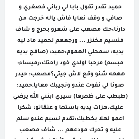
حميد تقدر تقول بابا لي رباني فصغري و 
صافي و وقف نعايا فاش ياله خرجت من 
دارنا،حك مصعب على شعرو بحرج و شاف 
فنسيم مخنزر ... ورجعهم لحميد ماد ليه 
يديه: سمحلي العموم،حميد: (صافح يديه 
مبسم) مرحبا اولدي خود راحتك،رميساء: 
هههه شنو وقع لاش جيتي؟مصعب: حيدر 
صونا لي نفوت عندو ونجيبك معايا,حميد: 
(طبطب على ظهرها) سيري ابنتي الله يرضي 
عليك،هزات يديه باستها و عنقاتو: شكرا 
اعمو لهلا يخطيك،تقدم نسيم عندو سلم 
عليه و تحرك مودعهم ... شاف مصعب 