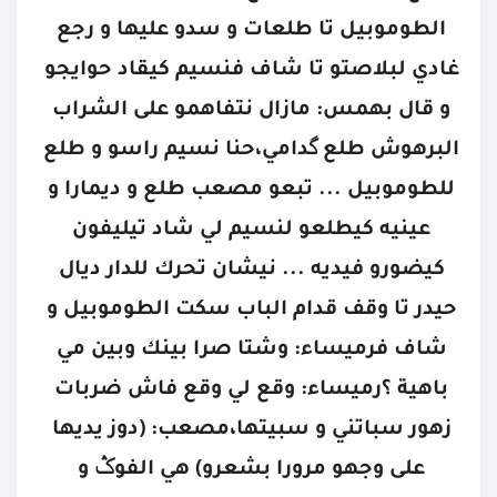
الطوموبيل تا طلعات و سدو عليها و رجع 
غادي لبلاصتو تا شاف فنسيم كيقاد حوايجو 
و قال بهمس: مازال نتفاهمو على الشراب 
البرهوش طلع گدامي،حنا نسيم راسو و طلع 
للطوموبيل ... تبعو مصعب طلع و ديمارا و 
عينيه كيطلعو لنسيم لي شاد تيليفون 
كيضورو فيديه ... نيشان تحرك للدار ديال 
حيدر تا وقف قدام الباب سكت الطوموبيل و 
شاف فرميساء: وشتا صرا بينك وبين مي 
باهية ؟رميساء: وقع لي وقع فاش ضربات 
زهور سباتني و سبيتها،مصعب: (دوز يديها 
على وجهو مرورا بشعرو) هي الفوݣ و 