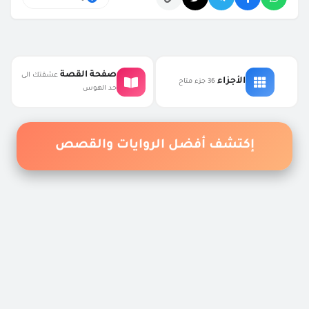
التعليقات
صفحة القصة
عشقتك الى
الأجزاء
36 جزء متاح
حد الهوس
إكتشف أفضل الروايات والقصص