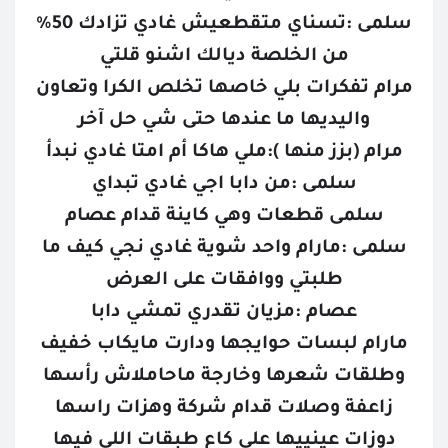
سلمى :تسناي متقطعيش غادي تزادك 50%
من الخلصة ديالك اشنو قلتي
مرام تفكرات بلي خاصها تخلص الكرا وتعاون
واليديها ما عندها حتى شي حل آخر
مرام (بزز منها ):ملي هاكا أم امتا غادي نبدأ
سلمى :من دابا اجي غادي تبداي
سلمى قطعات وهي كاينة قدام عصام
سلمى :مارام واحد شوية غادي نجي كيف ما
طلبتي ووافقات على العرض
عصام :مزيان تقدري تمشي دابا
مارام لبسات حوايجها ودارت مايكاب خفيف
وطلقات شعرها وخارجة ماحاملاش رأسها
زاعفة وصلات قدام شركة وهزات راسها
دوزات عينييها على كاع طبقات اللي فيها