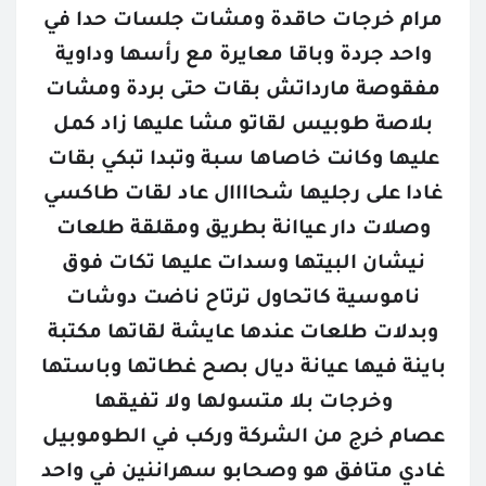
مرام خرجات حاقدة ومشات جلسات حدا في
واحد جردة وباقا معايرة مع رأسها وداوية
مفقوصة مارداتش بقات حتى بردة ومشات
بلاصة طوبيس لقاتو مشا عليها زاد كمل
عليها وكانت خاصاها سبة وتبدا تبكي بقات
غادا على رجليها شحاااال عاد لقات طاكسي
وصلات دار عياانة بطريق ومقلقة طلعات
نيشان البيتها وسدات عليها تكات فوق
ناموسية كاتحاول ترتاح ناضت دوشات
وبدلات طلعات عندها عايشة لقاتها مكتبة
باينة فيها عيانة ديال بصح غطاتها وباستها
وخرجات بلا متسولها ولا تفيقها
عصام خرج من الشركة وركب في الطوموبيل
غادي متافق هو وصحابو سهراننين في واحد