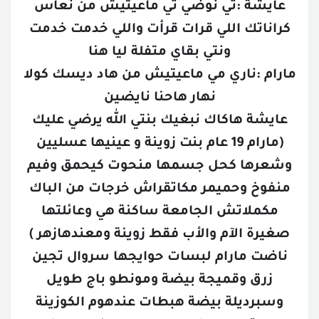
عايشة :تي نوضي تي ماعيتيش من نعاس
كراناتك اللي قرات قرأت واللي خدمت خدمت
ونتي بقاي متفلة ليا هنا
مارام :ناري مي ماعيتيش من هاد ديسك كولا
نهار هاحنا نايضين
عايشة هاكاك نبغيك بنتي الله يرضي عليك
(مارام 19 عام بنت زوينة و عينيها عسليين
وشعرها كحل جسمها منحوت كيحمق وفيم
منفوخ وحميمر مكاتقراش خرجات من الباك
مكملاتش الجامعة ساكنة هي وعائلتها
صغيرة الآم والأب فقط زوينة ومعندهازهر )
ناضت مارام لبسات حوايجها سروال تجين
زرق وقميجة بيضة ومونطو باج طويل
وسبرديلة بيضة هبطات عندهوم الكوزينة