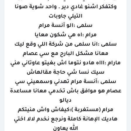
وكتفكر اشنو غادي دير . واحد شوية صونا
التيلي جاوبات
سلمى :الو آنسة مرام
مرام :اه هي شكون معايا
سلمى :انا سلمى من شركة اللي وقع ليك
معانا مشكل البارح مع سي عصام
مارام :اااه هادو نتوما اش بغيتو عاوتاني مني
سيك نسا شي حاجة مقالهاش
سلمى :آنسة مرام تهدني وسمعيني سي
عصام هو موافق باش تخدمي معانا مساعدة
ديالو
مرام (مستغربة ):كيفاش واش منيتكم
هاديك الإهانة كاملة ونرجع نخدم لالا اختي
الله يعاون