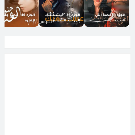
الجزء 1 | قصة أنثى
الجزء 36 - عَــشِــقْــتُــكِــ
الجزء 46 - قصة جنون
الذئــب
إلــى حَــدّ الــهَــوَسْ
الغيرة