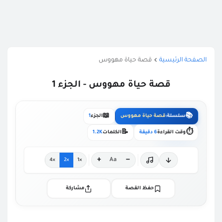
الصفحة الرئيسية
قصة حياة مهووس
قصة حياة مهووس - الجزء 1
📖
📚
سلسلة:
قصة حياة مهووس
الجزء
1
📝
⏱️
وقت القراءة
6 دقيقة
الكلمات
1.2K
+
−
Aa
×4
×2
×1
حفظ القصة
مشاركة