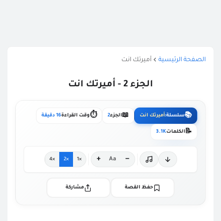
الصفحة الرئيسية
أميرتك انت
الجزء 2 - أميرتك انت
⏱️
📖
📚
سلسلة:
أميرتك انت
الجزء
2
وقت القراءة
16 دقيقة
📝
الكلمات
3.1K
+
−
Aa
×4
×2
×1
حفظ القصة
مشاركة