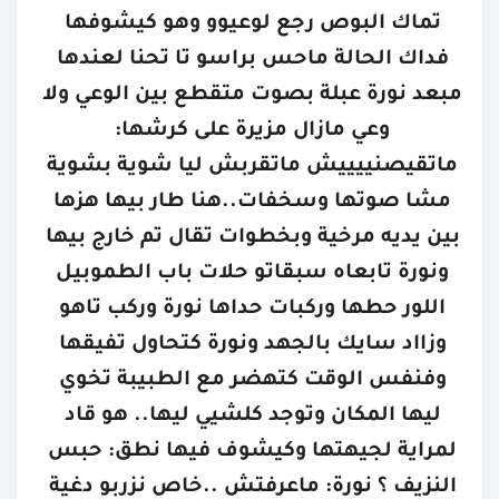
تماك البوص رجع لوعيوو وهو كيشوفها 
فداك الحالة ماحس براسو تا تحنا لعندها 
مبعد نورة عبلة بصوت متقطع بين الوعي ولا 
وعي مازال مزيرة على كرشها: 
ماتقيصنييييش ماتقربش ليا شوية بشوية 
مشا صوتها وسخفات..هنا طار بيها هزها 
بين يديه مرخية وبخطوات تقال تم خارج بيها 
ونورة تابعاه سبقاتو حلات باب الطموبيل 
اللور حطها وركبات حداها نورة وركب تاهو 
وزااد سايك بالجهد ونورة كتحاول تفيقها 
وفنفس الوقت كتهضر مع الطبيبة تخوي 
ليها المكان وتوجد كلشيي ليها.. هو قاد 
لمراية لجيهتها وكيشوف فيها نطق: حبس 
النزيف ؟ نورة: ماعرفتش ..خاص نزربو دغية 