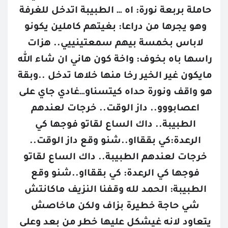
حاملة بربعة نورة: اه … الطبيبة اتدخل للغرفة 
وهو يجرها من دراعا: بغيتهم كاملين يكونو 
لاباس بخمسة بيهم سمعتينييي.. هزات 
راسها باه بخوف: واخة كون هاني ان شاء الله 
مايكون غير الخير رخا منها خلاها تدخل ..وبقة 
هو واقف ونورة حداه كيتسناو…غادي جاي على 
اعصابووو.. داز الوقت.. خرجات لعندهم 
الطبيبة.. داك الساع لقاتو فوجها كي 
الرعدة:كي بققااو..شنو وقع داز الوقت.. 
خرجات لعندهم الطبيبة.. داك الساع لقاتو 
فوجها كي الرعدة: كي بققااو..شنو وقع 
الطبيبة: الحمد لله وقفنا النزيف ماكانتش 
شي حاجة خطيرة بزاف ولكن ماخاصش 
يتعاود لانه غيشكل عليها خطر من بعد وعلى 