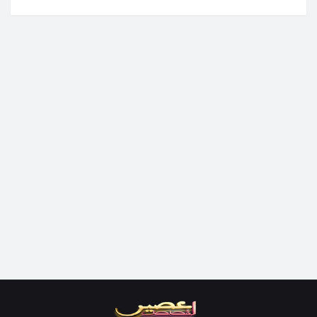
رد
غير معرف
7:43 ص
لبنات مافهمت والو فالجزء الاول فين لكمالة فين غادي
يقلب على اسيل وكيفاش تا مات داك احمد راه مافهمتش
رد
غير معرف
1:57 م
Chkoun asile
Fati
1:02 م
3afak fo9x lkmala
رد
غير معرف
5:27 م