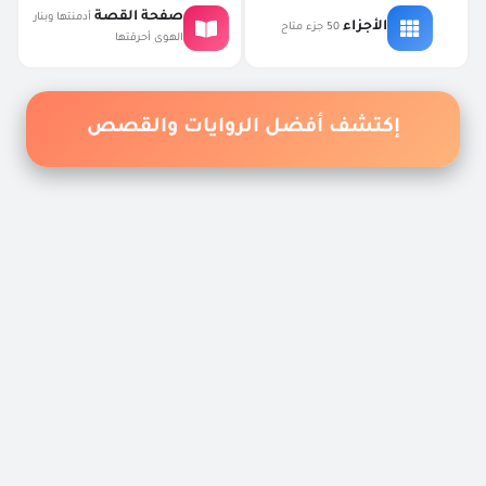
صفحة القصة
أدمنتها وبنار
الأجزاء
50 جزء متاح
الهوى أحرقتها
غير معرف
4:50 م
واش كل خميس تتحطي جزء؟
إكتشف أفضل الروايات والقصص
رد
غير معرف
8:41 م
واش القصة ماكاملاش
رد
غير معرف
7:10 م
علاش مبقيتاش كطولي لقصة
رد
قصص عشق
9:50 ص