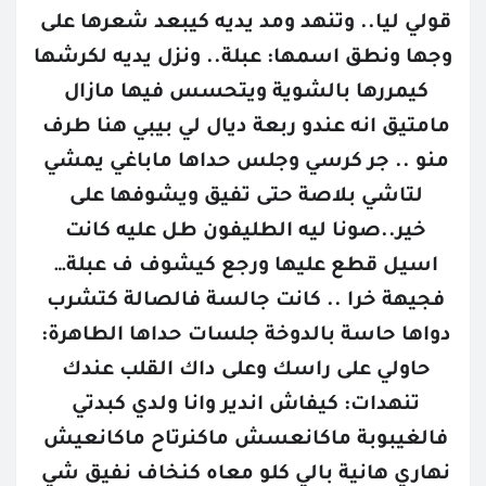
قولي ليا.. وتنهد ومد يديه كيبعد شعرها على 
وجها ونطق اسمها: عبلة.. ونزل يديه لكرشها 
كيمررها بالشوية ويتحسس فيها مازال 
مامتيق انه عندو ربعة ديال لي بيبي هنا طرف 
منو .. جر كرسي وجلس حداها ماباغي يمشي 
لتاشي بلاصة حتى تفيق ويشوفها على 
خير..صونا ليه الطليفون طل عليه كانت 
اسيل قطع عليها ورجع كيشوف ف عبلة… 
فجيهة خرا .. كانت جالسة فالصالة كتشرب 
دواها حاسة بالدوخة جلسات حداها الطاهرة: 
حاولي على راسك وعلى داك القلب عندك 
تنهدات: كيفاش اندير وانا ولدي كبدتي 
فالغيبوبة ماكانعسش ماكنرتاح ماكانعيش 
نهاري هانية بالي كلو معاه كنخاف نفيق شي 