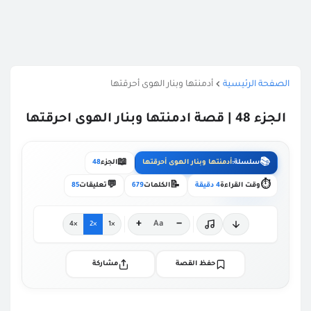
الصفحة الرئيسية
أدمنتها وبنار الهوى أحرقتها
الجزء 48 | قصة ادمنتها وبنار الهوى احرقتها
📖
📚
سلسلة:
أدمنتها وبنار الهوى أحرقتها
الجزء
48
💬
📝
⏱️
وقت القراءة
4 دقيقة
الكلمات
679
تعليقات
85
+
−
Aa
×4
×2
×1
حفظ القصة
مشاركة