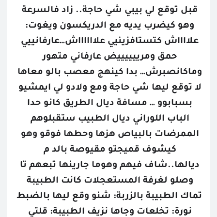
قبل توقع لي بيبي شي حاجة.. زاد فالسرعة 
وهو كيضرب يديه مع الدريكسون ويغوت: 
علااااش كتستافزينيي علااااااش…عارفانييي 
حمق ومرييييييض عارفاني متهور 
وماكانصبرش… بدا كينهج معصب بالو معاها 
لا توقع ليها شي حاجة ومع ولادو لي ايمشيو 
بسبابوو … مسافة ديال الطريق كانو حدا 
الباب اللوراني ديال الطبيب ستقبلوهم 
الممرضات بالبياص هزها وحطها فوقو وهو 
كيشوف قميجتو مقيوصة بالد م 
ديالها..شاف فيهم وهوما جارينها تبعهم تا 
وصلو لغرفة المستعجلات كانت الطبيبة 
تماك الطبيبة بالزربة: شنو وقع ليها بالضبط 
نورة: تخلعات وجاها نزيف الطبيبة: قلتي 