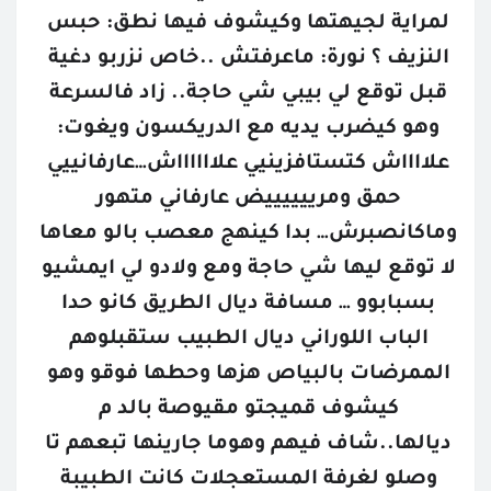
لمراية لجيهتها وكيشوف فيها نطق: حبس 
النزيف ؟ نورة: ماعرفتش ..خاص نزربو دغية 
قبل توقع لي بيبي شي حاجة.. زاد فالسرعة 
وهو كيضرب يديه مع الدريكسون ويغوت: 
علااااش كتستافزينيي علااااااش…عارفانييي 
حمق ومرييييييض عارفاني متهور 
وماكانصبرش… بدا كينهج معصب بالو معاها 
لا توقع ليها شي حاجة ومع ولادو لي ايمشيو 
بسبابوو … مسافة ديال الطريق كانو حدا 
الباب اللوراني ديال الطبيب ستقبلوهم 
الممرضات بالبياص هزها وحطها فوقو وهو 
كيشوف قميجتو مقيوصة بالد م 
ديالها..شاف فيهم وهوما جارينها تبعهم تا 
وصلو لغرفة المستعجلات كانت الطبيبة 