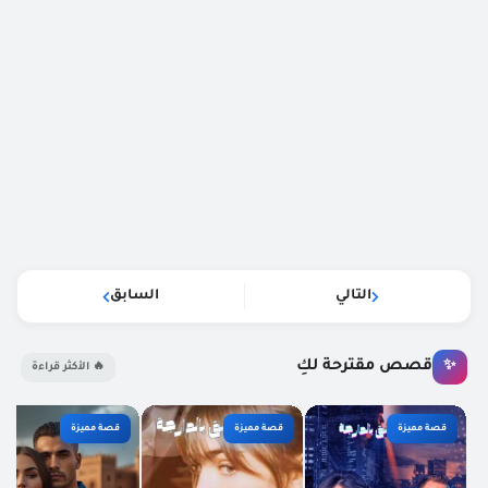
غير معرف
11:46 م
ختي راكي تعطلي علينا إيمتا غدي تحطي لأجزاء كاملة
رد
غير معرف
1:10 ص
عافاك فوقاش الجزء 49 واش القصة فطور الكتابة
رد
التالي
السابق
غير معرف
1:27 ص
ختي كيكولو ف طور كتابة شي عتازلات
مفهمتش
قصص مقترحة لكِ
✨
🔥 الأكثر قراءة
قصة مميزة
قصة مميزة
قصة مميزة
غير معرف
7:36 م
انا دخلت تليشارجيت تطبيق زعيم فيها