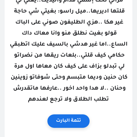
مراتي تحت إسمي قدام واليديك..يعني لي 
قلتها اديريها..ميل راسو: بغيتي شي حاجة 
غير هكا ..هزي الطليفون صوني على الباك 
قولو بغيت نطلق منو وانا معاك داك 
الساع..اما غير هدشي بالسيف عليك اتطبقي 
حكامي كيف قلتي..بلعات ريقها من نضراتو 
لي تبدلو بزاف على كيف كان معاها اول مرة 
كان حنين وديما متبسم وحتى شوفاتو زوينين 
وحنان ..لا هدا واحد اخور ..عارفها ماتقدرش 
تطلب الطلاق ولا ترجع لعندهم
تتمة البارت