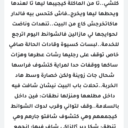
كلشي..تا من الماكلة كيجيبها ليها تا لعندها 
ويحطها ليها ويخرج…فاش كتحس بيه فالدار 
ماكاتخرجش كاع من البيت..تنهدات وناضت 
لحوايجها لي مازالين فالشوانط اليوم اترجع 
للخدمة..لبسات كسيوة وقادات الحالة صافي 
خاص توقف على رجليها رشات عطرها وهزات 
ساكها ووقفات حدا لمراية كتشوف فراسها 
شحال جات زوينة ولكن خصارة وسط هاد 
الخربة..تحلات باب البيت نيشان شافت فيه 
داخل مطلعها ومنزلها نطقات: فين داخل 
بالسلامة..وقف لتواني وقرب لدوك الشوانط 
كيجمعهم وهي كتشوف شافتو جارهم وهي 
تنطق: شكا دير ؟الزاكي شاف فيها: انجمع 