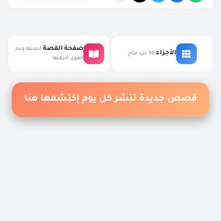
التعليقات
صفحة القصة
أدمنتها وبنار
الأجزاء
50 جزء متاح
الهوى أحرقتها
غير معرف
12:58 ص
هاد الخط مزوينش نشري غي بداك القديم هادا معقد
رد
قصص عشق
9:14 م
تمام
غير معرف
6:08 م
ختي فوقاش أتحطي