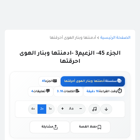
الصفحة الرئيسية
أدمنتها وبنار الهوى أحرقتها
الجزء 45- الزعيم3 -ادمنتها وبنار الهوى
احرقتها
📖
📚
سلسلة:
أدمنتها وبنار الهوى أحرقتها
الجزء
45
💬
📝
⏱️
وقت القراءة
16 دقيقة
الكلمات
3.1K
تعليقات
4
+
−
Aa
×4
×2
×1
حفظ القصة
مشاركة