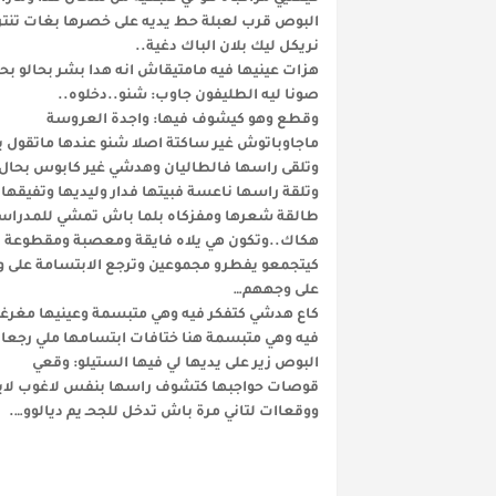
البوص قرب لعبلة حط يديه على خصرها بغات تنتر 
نريكل ليك بلان الباك دغية..
هزات عينيها فيه مامتيقاش انه هدا بشر بحالو بح
صونا ليه الطليفون جاوب: شنو..دخلوه..
وقطع وهو كيشوف فيها: واجدة العروسة
ماجاوباتوش غير ساكتة اصلا شنو عندها ماتقول يك
وتلقى راسها فالطاليان وهدشي غير كابوس بحال د
وتلقة راسها ناعسة فبيتها فدار وليديها وتفيق
طالقة شعرها ومفزكاه بلما باش تمشي للمدراسة
هكاك..وتكون هي يلاه فايقة ومعصبة ومقطوعة تزي
كيتجمعو يفطرو مجموعين وترجع الابتسامة على و
على وجههم…
كاع هدشي كتفكر فيه وهي متبسمة وعينيها مغرغ
فيه وهي متبسمة هنا ختافات ابتسامها ملي رجعا
البوص زير على يديها لي فيها الستيلو: وقعي
قوصات حواجبها كتشوف راسها بنفس لاغوب لابس
ووقعاات لتاني مرة باش تدخل للجحـ يم ديالوو….