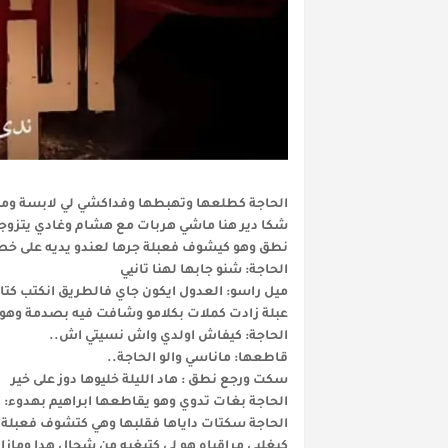
الحاجة كطلعها وتهبطها وفداكشي لي لابسة ومقا
شكا دير هنا ماشي هربات مع هشام وغادي يتزوج
نطق وهو كيشوف فعبلة جرها لعندو يديه على خص
الحاجة: شنو جابها لهنا تانيي
ميل راسو: العدول ايكون جاي فالطريق انكتب كتابي 
عبلة زادت كملات بكلامو وشافت فيه بصدمة وهو
الحاجة: كيفاش اولدي واش نسيتي اش..
قاطعها: ماناسي والو الحاجة..
سكت ورجع نطق : هاد الليلة خليوها دوز على خير
الحاجة بغات تدوي وهو يقاطعها ابراهيم بهدوء: ص
الحاجة سكتات داياها فقلبها وهي كتشوف فعبلة 
كيغليي مراقباه هو لي كتبغيه من شحال هدا ومازال