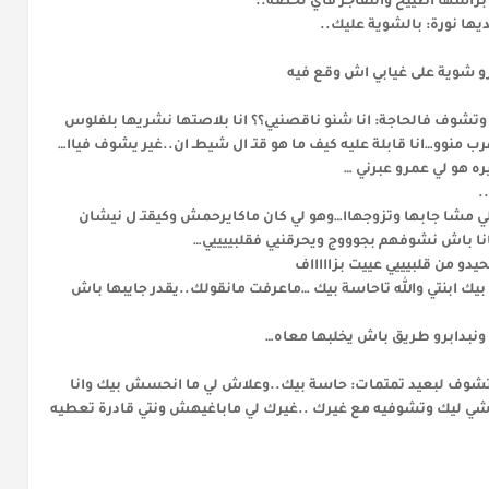
اسها اطييح واتنفاجر فأي لحضة..
ها نورة: بالشوية عليك..
 شوية على غيابي اش وقع فيه
 وتشوف فالحاجة: انا شنو ناقصنيي؟؟ انا بلاصتها نشريها بلفلوس
رب منوو…انا قابلة عليه كيف ما هو قتـ ال شيطـ ان..غير يشوف فياا…
 هو لي عمرو عبرني …
.
لي مشا جابها وتزوجهاا…وهو لي كان ماكايرحمش وكيقتـ ل نيشان
انا باش نشوفهم بجوووج ويحرقنيي فقلبييييي…
دو من قلبيييي عييت بزاااااف
يك ابنتي والله تاحاسة بيك …ماعرفت مانقولك..يقدر جايبها باش
ونبدابرو طريق باش يخلبها معاه…
كتشوف لبعيد تمتمات: حاسة بيك..وعلاش لي ما انحسش بيك وانا
 ليك وتشوفيه مع غيرك ..غيرك لي ماباغيهش ونتي قادرة تعطيه