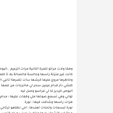
وهكا ولات مراتو للمرة التانية مرات الزعيم ..البو
كانت غير منزلة راسها وجالسة فالصالة بلا تا ك
وخاطرها مروع عليها كرشها بدات تضرهاا تانيي 
كلشي داز قدام عينين سحر لي ماخرجات من فمها ت
البوص كيدير غا لي فراسو وصل ليه
تواني وهي تسمع صوتها ملي وقفات عليها : مدام 
هزات راسها وشافت فيها : نورة
نورة تبسمات وتحنات لعندها : اجي نطلعو ترتاحي