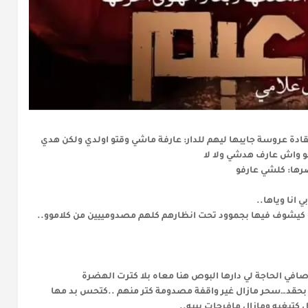
دة عروسة جايبها ليهم للدار: عارفة ماشي وقتو اولدي ولكن هدي
و واش عارف هدشي ولا لا
رها: كلشي عارفو
انا وياها..
 كيشوف فيها بجموود تحت انظارهم كلهم مصدومييين من كلاموو..
افي الحاجة لي دارها البوص هنا معاه بلا كترت الهضرة
بحقد…سحر مازال غير واقفة مصدومة كتر منهم ..كتحس بد مها
 كتبغيه ومازال مافرحات بييه..