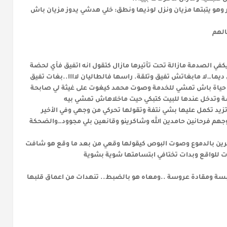
وهو يتبتها مزيان ونزل لوذيها ونطق: خلي هدشي يدوز مزيان باش
الهم
في الصدمة مازالة تحت تأتيرها مازال كتقول انه اتفيق فأي لحضة
يما…لا مابغاتش تفيق وتلقة. راسها فالطاليان لاااا..بغات تفيق
ها حياة باش تمشي للخدمة وصوت محمد كيغوت على غيثة لي صابحة
 وتدخل عندها للبيت كتبكي حيت ماخلاهاش تمشي بيه
د تكمل عليها بشي نتفة وتقولها تحركي من وجهي وفي الأخير
جهم فرحانين حامدين الله وشاكرينو وقانعين بلي مجوود…والضحكة
رين بالدموع وصوت البوص كيقولها وقعي من بعد ما وقع هو شافت
ت للواقع وبدات تختافي ابتسامتها شوية بشوية
ة ومقادة عروسة ..ومعاه هو بالضبط.. تنهدات من اعماق قلبها
القصص المحفوظة