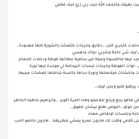
بغيتك وكنحمد الله حيت ربي زرع حبك فقلبي
دخلات كتجري كترد …دقايق وخرجات كتتمشا بالشوية كلها مهدودة..
ي ليك شي حاجة وشربي دواك ونعسي
تحيد ليها فالكسوة وعبلة غير ساهية عطاتها فوطة ودخلات للحمام
.لوات الفوطة وخرجات لبسات البيجامة لي موجدة ليها نورة
ات وتخشات فبلاصتها ونورة حداها جالسة شافتها غمضات عينيها
ك يرطبو قلبو ويحن فيك…
هاهو رجع ورجع لبلاصتو وهاد المرة اقوى ..وابراهيم عاطيه الخاطر
د من خوتو….البوص طلع نيشان للفوق..
لحاجة وجلسات اونفاص معاه
لى كلامي وقلت لك هارون عمرو يمشي فطريقنا ..هارون حاكمو الحب