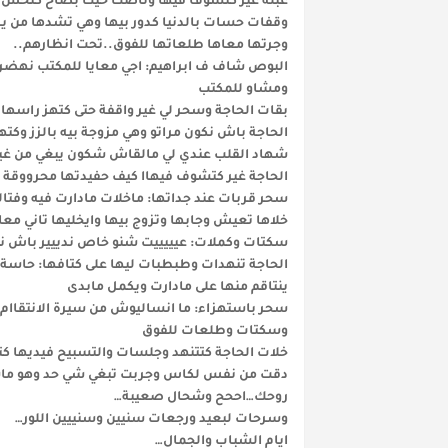
عبلة غير كتشوف فيها وناضت حيت بصاح كتحس بر
وقفات حسات بالدنيا كدور بيها وهي تشدها من يدي
وجرتها معاها طلعاتها للفوق..تحت انظارهم..
البوص شاف ف ابراهيم: اجي معايا للمكتب نهضرو
ومشاو للمكتب
بقات الحاجة وسحر لي غير واقفة حتى كتهز راسها
الحاجة باش نكون مراتو وهي مزوجة بيه بالزز وكته
شهاد القلب عندي لي مالقاش شكون يبغي من غيره
الحاجة غير كتشوف فيهاا كيف حفيدتها محرووقة .
سحر قربات عند جداتها: ماخلات مادارت فيه وفتا
خلاها تعيش وجابها وتزوج بيها وايخليها تاني مع
سكتات وكملات: عيييييت شنو خاص ندييير باش نحي
الحاجة تنهدات وطبطبات ليها على كتافها: حاسة ب
ينتاقم منها على مادارت ويكمل مابدى
سحر باستهزاء: ما انساليوش من سيرة الانتقاام 
وسكتات وطلعات للفوق
خلات الحاجة كتتنهد وجلسات والتسبيح فيديها 
دقت من نفس لكاس وجربت تبغي شي حد وهو ماشي
روحك…اححح وشحال صعيبة…
وسرحات لبعيد ورجعات سنيين وسنييين اللور…
ايام الشباب والجمال…