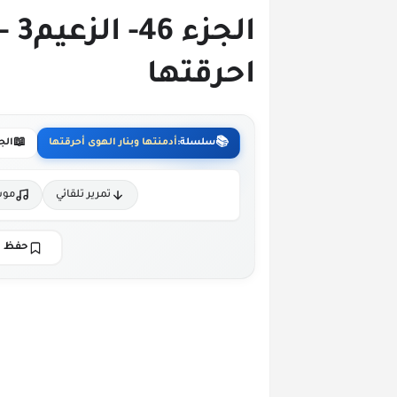
الج
احرقتها
📖
📚
سلسلة:
أدمنتها وبنار الهوى أحرقتها
الج
تمرير تلقائي
موس
حفظ ا