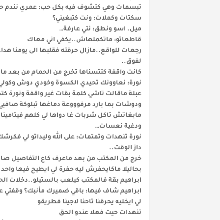
تبسمات وهي كتشوف فيه بكل حب: عمري نندم حيت 
سكتات وكملات: ونت كتبغيني؟
ميل. اسو ونطق: نتي عارفة…
قاطعاتو: ماتكملهاش..يكفي اني معاك
رجعات للواقع..مازال حرقته فقلبها الى يومنا هدا…
لفوق..
كانت واقفة كتتسناها تخرج من الحمام من بعد ما
نورة: نعاوونك تحيدي الكسوة وخودي دوش وكول
عبلة ماقالت تاشي كلمة بقات غير واقفة ونورة ك
ودوشات بما بارد مرفوووعة دماغها تبلوكة صافيي.
مابغاتش تاكل شربات غا دواها لي كلهم فيتامين
ودغية نعسات…
نورة تنهدات وتمتمات: على الله وليداتو لي فكرش
داز الوقت..
خرج من المكتب من بعد ماعرف كاع التفاصيل صافي 
بحاليلا ماكايحفرش ليه حفرة لي ايطيح فيها واح
ابراهيم بقة فالمكتب كيلعب بالستيلو..دخلات ا
ابراهيم شاف فيها: باقي ضميرك مأنبك؟ وقفتي ع
لي ايخليه يحرقنا تاحنا لاجينا فطريقو
تنهدات حيت فعلا عندو الحق