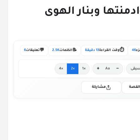
زء 46- الزعيم3 -ادمنتها وبنار الهوى
💬
📝
⏱️
زء
46
وقت القراءة
13 دقيقة
الكلمات
2.5K
تعليقات
6
+
−
يقى
Aa
×4
×2
×1
لقصة
مشاركة