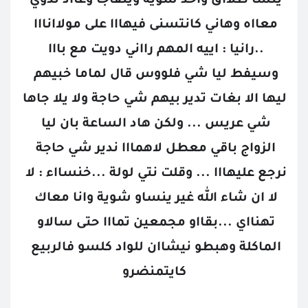
ينسا طلااق واحد شوية ويتفاجا وعااد ندوي 
معااه وهاني كانتسنى فيهااا على مولاانااا 
..رانيا : اييه المهم رااني دويت مع بااا 
وسيفط ليا شي فلووس قال لماما خبيهم 
ليها الا بغات تدير بيهم شي حاجة ولا يلا جاها 
شي عريس ... ولكن هاد الساعة بان ليا 
الزواج باقي معطل لاهمااا ندير شي حاجة 
نرجع عليهااا ... وقلت نتي لولة ...خنسااء : لا 
لا ان شاء الله غير ينساو شوية وانا معاك 
تهنااي ...بقااو مجمعين تمااا حتى سالاو 
الماكلة وهبطو نيشاان للواد كلسو فالربيع 
كايتمنضرو