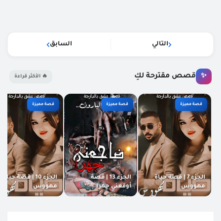
التالي
السابق
قصص مقترحة لكِ
✨
🔥 الأكثر قراءة
قصة مميزة
قصة مميزة
قصة مميزة
الجزء 7 | قصة حياة
الجزء 13 | قصة
الجزء 10 | قصة حياة
مهووس
أوقعني جهرا
مهووس