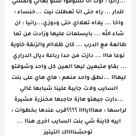
...رانيا : اوك انا نشوفوا شنو بغاني ونمشي 
للدار ... راه حتى انا تعطلت نيت ...خنساء : 
واخا ... يلااه تهلااي حتى ودوزي...رانيا : ان 
شاء الله ... بايسلمات عليها وزادت من تما 
طالعة مع الدرب ... كان ظلااام والزنقة خاوية 
نوعا مااا ... دازت من حدا رباعة ديال الدراري 
... بقاو متبعين ليها العين كل واحد وشوفتو 
ليهااا ...نطق واحد منهم : هاي هاي على بنت 
السايب ولات جايبة علينا شبابها غالي 
...دارت جيهتو هازة حاجبها مخنزرة مشيرة 
لراسها : معاااياااا ؟؟؟؟قرب عندها بخطوات : 
اييه كاينة شي بنت السايب اخرى هناا ... 
توحشنااااك التيتيز