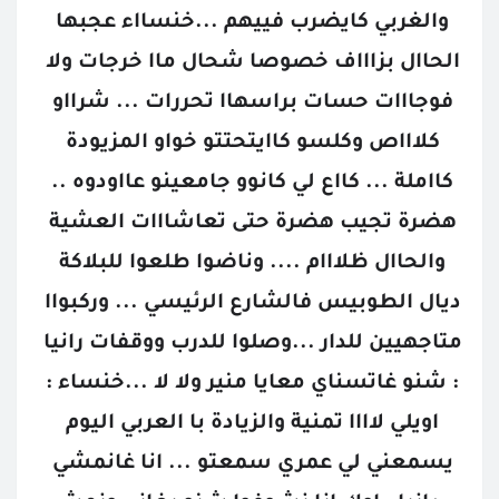
والغربي كايضرب فييهم ...خنسااء عجبها 
الحاال بزاااف خصوصا شحال ماا خرجات ولا 
فوجااات حسات براسهاا تحررات ... شرااو 
كلاااص وكلسو كاايتحتتو خواو المزيودة 
كااملة ... كااع لي كانوو جامعينو عااودوه .. 
هضرة تجيب هضرة حتى تعاشااات العشية 
والحاال ظلااام .... وناضوا طلعوا للبلاكة 
ديال الطوبيس فالشارع الرئيسي ... وركبواا 
متاجهيين للدار ...وصلوا للدرب ووقفات رانيا 
: شنو غاتسناي معايا منير ولا لا ...خنساء : 
اويلي لاااا تمنية والزيادة با العربي اليوم 
يسمعني لي عمري سمعتو ... انا غانمشي 