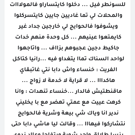
للسونطر فيل ... دخلوا كايتساراو فالمولااات 
والمحلات لي تما غاديين جايين كايتسركلوا 
ويشوفوا فالحوايج لي خارجين جداد غير 
كايمتعوا عينيهم ... كل وحدة منهم خدات 
جاكيط دجين عجبوهم بزااف ... واتاجهوا 
لواحد السناك تماا يتغداو فيه ...رانيا كتاكل 
الفريت : خنساء واش دابا نتي غاتبقاي 
هاكدااا ... لا قراية لا خدمة لا زواج ... 
ماقنطتيش فالدار ...خنساء تنهدات : وانا 
كرهت عييت مع عمتي تهضر مع با يخليني 
ندير انا وياك شي بيعة وشرية فالحوايج 
نتشاركوا فيهااا ... وقالت ليا ماشي دابا حتى 