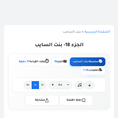
الصفحة الرئيسية
بنت السايب
الجزء 18- بنت السايب
⏱️
📖
📚
سلسلة:
بنت السايب
الجزء
18
وقت القراءة
37 دقيقة
📝
الكلمات
7.3K
+
−
Aa
×4
×2
×1
حفظ القصة
مشاركة