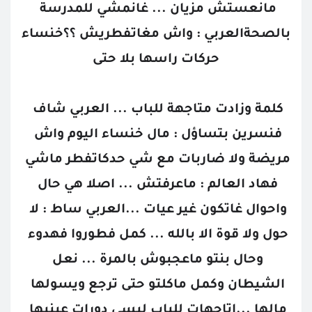
مانعستش مزيان ... غانمشي للمدرسة 
بالصحةالعربي : واش مغاتفطريش ؟؟خنساء 
حركات راسها بلا حتى
كلمة وزادت متاجهة للباب ... العربي شاف 
فنسرين بتساؤل : مال خنساء اليوم واش 
مريضة ولا ضاربات مع شي حدكاتفطر ماشي 
فهاد العالم : ماعرفتش ... اصلا هي حال 
واحوال غاتكون غير عيات ...العربي ساط : لا 
حول ولا قوة الا بالله ... كمل فطوروا فهدوء 
وحال بنتو ماعجبوش بالمرة ... نعل 
الشيطان وكمل ماكلتو حتى ترجع ويسولها 
مالها ...اتاجهات للباب ليسي دورات عينيها 