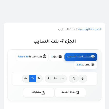
الصفحة الرئيسية
بنت السايب
الجزء 7- بنت السايب
⏱️
📖
📚
سلسلة:
بنت السايب
الجزء
7
وقت القراءة
30 دقيقة
📝
الكلمات
5.8K
+
−
Aa
×4
×2
×1
حفظ القصة
مشاركة