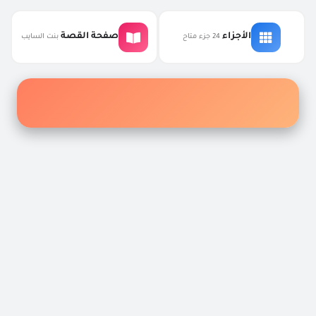
التعليقات
الأجزاء
صفحة القصة
24 جزء متاح
بنت السايب
إكتشف أفضل الروايات والقصص
القصص المحفوظة