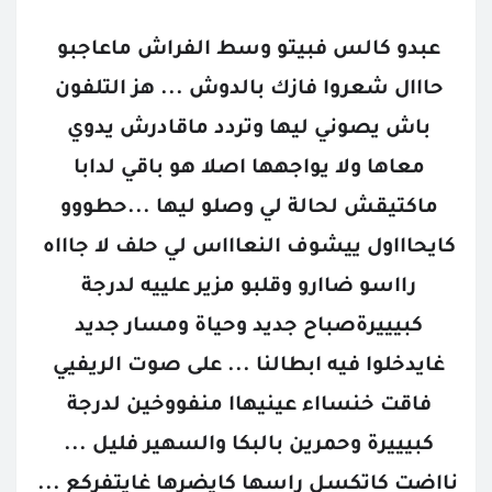
عبدو كالس فبيتو وسط الفراش ماعاجبو 
حااال شعروا فازك بالدوش ... هز التلفون 
باش يصوني ليها وتردد ماقادرش يدوي 
معاها ولا يواجهها اصلا هو باقي لدابا 
ماكتيقش لحالة لي وصلو ليها ...حطووو 
كايحاااول ييشوف النعاااس لي حلف لا جاااه 
رااسو ضاارو وقلبو مزير علييه لدرجة 
كبيييرةصباح جديد وحياة ومسار جديد 
غايدخلوا فيه ابطالنا ... على صوت الريفيي 
فاقت خنسااء عينيهاا منفووخين لدرجة 
كبيييرة وحمرين بالبكا والسهير فليل ... 
نااضت كاتكسل راسها كايضرها غايتفركع ... 