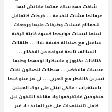
شافت جهة ساك عمتها مابانش ليها 
عرفاتها مشات للخدمة ... خرجات كاتماايل 
للحمااام غسلات وطرفات عليها ورجعات 
لبيتها لبسات حوايجها كسوة فايتة الركبة 
سامبل مع صندالة خفيفة بلااا ... طلقاات 
الساالف تايهة فدوامة من الافكاار ... 
كتافاات بكلووز و ماسكاراا لوجهها وطبعا 
عدسات فالاخضر ... هبطاات للصالون لقات 
نسرين كاتفطر مع العربي ... لي هز عينو فيها 
باستغراب : مالكي ابنتي على دوك العينين 
منفوخين غايتفركعوا ولا مقابلة التلفون ليل 
كامل تانيتنهدات على غير العادة : لا غير 