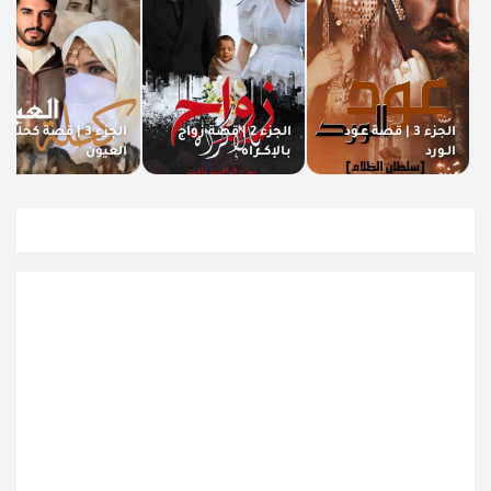
الجزء 3 | قصة عـود
الجزء 2 | قصة زواج
الجزء 3 | قصة كحلة
الـورد
بالإكــراه
العيون