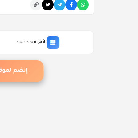
التعليقات
الأجزاء
24 جزء متاح
إكتشف أف