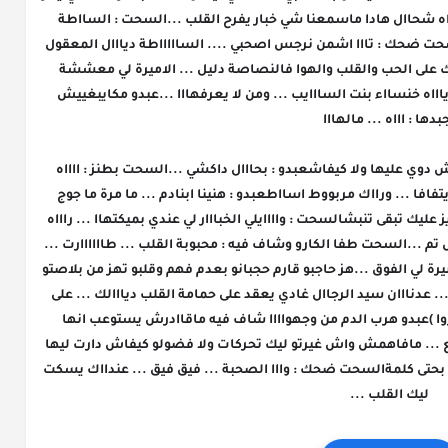
ليك المورااال ...عبدو : وااش تمااا ... اااتيني راااه شحاال هادا ماسمعنا شي خبار يفرح القلب ...السحت : السااطة 
ديااالك ...عبدو باستغراب : شكون نرجس ؟؟؟السحت ضحك : تااا اشمن نرجس اصحبي .... الساااااطة ديااال المعقول 
خلينا من هاد الخيش بيش ديال دابا ... داوي ليك على الحب والقلب والهوا فالنصاصة دليل ... الاميرة لي معششة 
فالفؤااادعبدو هز حاجبو : خنسااء ؟؟؟؟السحت : اياااه خنسااء بنت السااايب ... ومن لا يعرفهااا ...عبدو مكايبغييش 
بدها : اااه ... مالهااا
؟؟السحت : شتك كااتقولها فوق النفس ماباغيش دوي عليها ولا كيفاشعبدو : بحااال داكشي ...السحت بطنز : ااااه 
المشااعير كايتزعزو ... غير كاتسمعها القلب كايتفافا ... ورااك مربووط اسااطعبدو : هنينا ابنادم ... ما مرة ما جوج 
قلت ليك ماتعاودش تجبد ليا هضرتها ... ونتا عزيز عليك تبقى تنبشالسحت : واااايلي الخبااار لي عندي بميكتهاا ... راااه 
بربي ماتنعس الليلعبدو : دوي بلا دخول وخروج اش تم ...السحت طفا الكارو وشاف فيه : محبوبة القلب ... طاااااارت ... 
فرفرااات ... داهاااا ليك عدنان مول الصااكاااا الكبيرة لي الفوق ...هز حاجبو قارم حجبانو بعدم فهم وقلبو تهز من بلاصتو 
:كيفاش ؟؟؟السحت ابتاسم : بالعربية تاعرااابت ... عدنااان سيد الرجاال غادي يعقد على حمامة القلب ديااالك ... على 
سنة الله ورسوووله ... اش ضهر لييك ... ( غمزوا )عبدو هرب الدم من وجهواااا شاف فيه ماقاادرش يستوعب انها 
غاتزوج وكيفاش غادير اصلا من مور ما وقع لي وقع ... مافاهمش واش غيرتو ليك تحركات ولا فضولو كيفاش دارت ليها 
لي تلفوااا ... تفافا فبللااصتووو مابقااا قادر ينطق بحتى كلمةالسحت ضحك : وااا الصحبة ... فيق فيق ... عندااك يسكت 
ليك القلب ...