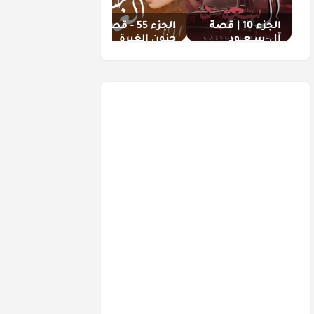
الجزء 10 | قصة
الجزء 55 - قصة
الجزء 2 | قصة
آل-ســعــود
جنون الغيرة
المافيوزي
القاسي