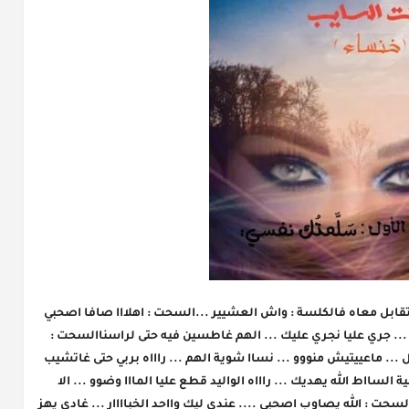
عبدو دخل للقهوة كان كالس السحت كايكمي ... تقابل معاه فالكلسة : واش العشيير ...السحت : اهلااا صافا اصحبي 
... غبور هاديعبدو خدا كارو : غير الوقت وخلاااص ... جري عليا نجري عليك ... الهم غاطسين فيه حتى لراسناالسحت : 
ههههههه وايلي اصحبي نتا كل نهار نفس المواال ... ماعييتيش منووو ... نساا شوية الهم ... راااه بربي حتى غاتشيب 
بلا وقت ...عبدو تنهد : نتا لي غادي تهز عليا البلية السااط الله يهديك ... راااه الواليد قطع عليا المااا وضوو ... الا 
مابعتش مانكميش والحركة ميتة هاد الساعة ...السحت : الله يصاوب اصحبي .... عندي ليك وااحد الخباااار ... غادي يهز 