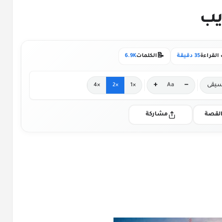
📝
القراءة
35 دقيقة
الكلمات
6.9K
+
−
يقى
Aa
×4
×2
×1
لقصة
مشاركة