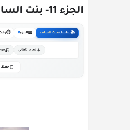
الجزء 11- بنت السايب
⏱️
📖
📚
سلسلة:
بنت السايب
الجزء
11
وقت 
تمرير تلقائي
موس
حفظ ا