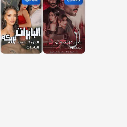
قصة مميزة
قصة مميزة
الجزء 1 | قصة آل-
الجزء 2 | قصة تريكة
ســعــود
البايرات