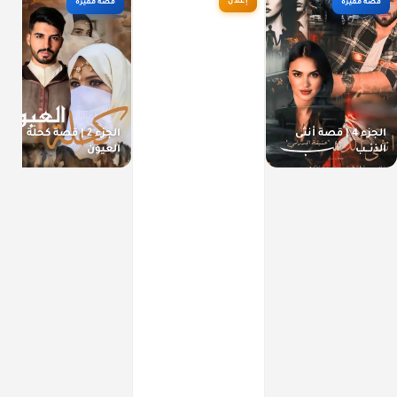
إعلان
قصة مميزة
قصة مميزة
الجزء 4 | قصة أنثى
الجزء 2 | قصة كحلة
الذئــب
العيون