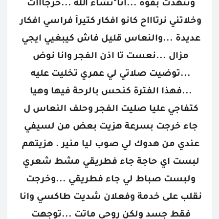
وتنهدت بقوة ...انا"نشاء الله ...خرجااات 
وخلاتني نرتاااح كانو افكار كتيرآ فراسي افكار 
عديدة ...والنعاس قليل فاش كيبغيي ايجي 
مزال ...نعست تا اذن الفجر وانا نوض 
...توضيت صلاتي لي عمري تخليت عليه 
...فهذا الفترة كنحس بالرحة فيها وهيا 
كتفاجي عليا صليت الفجر وحلف النعاس ل 
جاء خرجت بسرعة هزيت بعض من لسيفي 
عندي من هدوك لي صوب ليا منير . هزيتهم 
لبست اي حاجة جاء فطريقي مشط شعري 
ولبست صباط لي جاء فطريقي ...وخرجت 
نقلب على خدمة وفعلان شديت طاكسي وانا 
فقط جسد ولكن روحي ماتت ...توجهت 