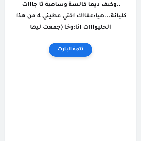
..وكيف ديما كالسة وساهية تا جااات 
كليانة...هيا:عفااك اختي عطيني 4 من هذا 
الحليوااات انا:وخا (جمعت ليها
تتمة البارت