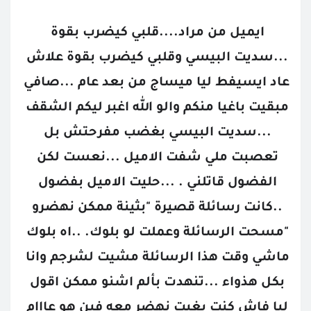
ايميل من مراد....قلبي كيضرب بقوة 
...سديت البيسي وقلبي كيضرب بقوة علاش 
عاد ايسيفط ليا ميساج من بعد عام ...صافي 
مبقيت باغيا منكم والو الله اغبر ليكم الشقف 
...سديت البيسي بغضب مفرحتش بل 
تعصبت ملي شفت الاميل ...نعست لكن 
الفضول قاتلني . ...حليت الاميل بفضول 
..كانت رسائلة قصيرة "بثينة ممكن نهضرو 
"مسحت الرسائلة وعملت لو بلوك. ..اه بلوك 
ماشي وقت هذا الرسائلة مشيت لشرجم وانا 
بكل هذواء ...تنهدت بألم اشنو ممكن اقول 
ليا فاش كنت بغيت نهضر معه فين هو عااام 