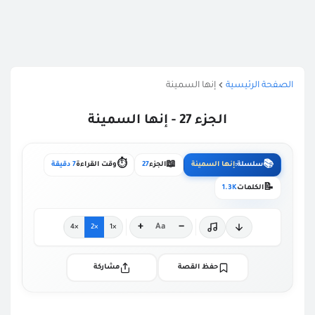
الصفحة الرئيسية
إنها السمينة
الجزء 27 - إنها السمينة
⏱️
📖
📚
سلسلة:
إنها السمينة
الجزء
27
وقت القراءة
7 دقيقة
📝
الكلمات
1.3K
+
−
Aa
×4
×2
×1
حفظ القصة
مشاركة