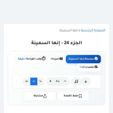
الصفحة الرئيسية
إنها السمينة
الجزء 24 - إنها السمينة
⏱️
📖
📚
سلسلة:
إنها السمينة
الجزء
24
وقت القراءة
9 دقيقة
📝
الكلمات
1.6K
+
−
Aa
×4
×2
×1
حفظ القصة
مشاركة