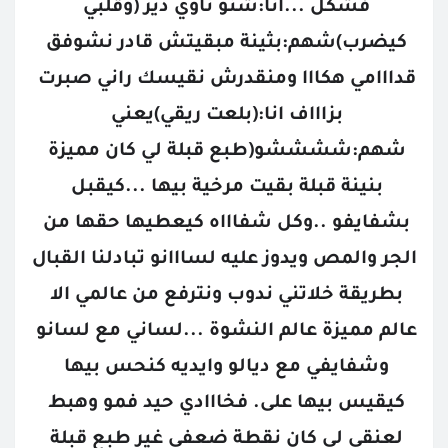
فشكل ...انا:شنو ناوي دير (وقلبي 
كيضرب)شهم:بثينة مبقيتش قادر نشوفق 
قدااامي هكااا ومنقدرش نقيسك راني صبرت 
بزاااف انا:(بلعت ريقي)يعني 
شهم:ششششو(طبع قبلة لي كان مميزة 
بنينة قبلة بقيت مرخية بيها ...كيقبل 
بشفايفو ..وكل شفاااه كيعطيها حقها من 
الجر والمص ويدوز عليه لسااانو تبادلنا القبال 
بطريقة خلاتني ندوب ونترفع من عالمي الا 
عالم مميزة عالم النشوة ...لساني مع لسانو 
وشفايفي مع ديالو وايديه كنحس بيها 
كيقيس بيها على. فخااادي حيد فمو وهبط 
لعنقي لي كان نقطة ضعفي غير طبع قبلة 