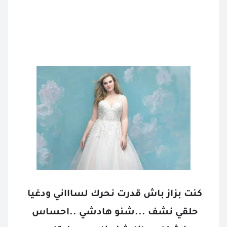
كنت بزاز باش قدرت نحرك لساااني ودغيا 
حلقي نشف ...شنو هادشي ..احساس 