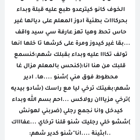
الخوف كانو كيترعدو طبع عليه قبلة وبداء 
بحركااات بطئية ادوز المعلم على ديالها غير 
حاس تحط وهيا تهز عارفة سي سيد واقف 
...بقا غير كيدوز ومرة على كرشها تا خلها انها 
تولف تكااا عليه وبداء بقبلك شهم:كنسمع 
قلبك من هنا انا:(كنحس بالمعلم مزال غا 
محطوط فوق مني )شنو ....ها. ادير 
شهم:بغيتك ترخي ليا مع راسك (شادو بيديه 
)ترخي مزيااان رولاكس ...احم بسم الله وبداء 
كيدخل وانا نجمع رجلي (ضربني لهونش 
)ششو خلي رجليك شنو قلنا ترخاي ...عفاااك 
..ابثينة ....انا"شنو كدير شهم: