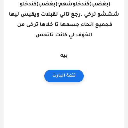
(بغضب)كندخلوشهم:(بغضب)كندخلو 
شششو ترخي .رجع تاني لقبلات ويقيس ليها 
فجميع انحاء جسمها تا خلاها ترخى من 
الخوف لي كانت تاتحس
بيه
تتمة البارت