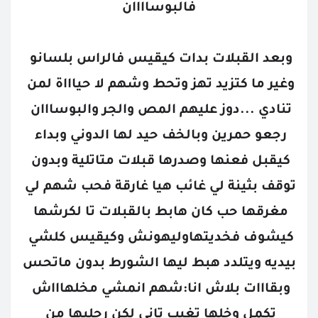
فالبوساااان
وبعد القبلات بدات كيقيس فالراس بلسانو 
وغير ما كتزيد تهز وتحط وشهم لا حياااة لمن 
تنادي ...دوز عليهم المص والجر والبوسااان 
رجعو حمرين وبالخف حيد لها الدوني وبداء 
كيقبل فعنها وصدرها قبلات متاتلية وبدون 
توقف بثينة لي غائب هيا غارقة فحب شهم لي 
مغرقها حب كان هابط بالقبلات تا لكرشها 
كيشوف فخديتهاوليهونش وكيقيس كلشي 
بيديه ويتلدد هبط ليها الشورط بدون ماتحس 
وبقااات بلاش انا:شهم انمشي مخلهاااش 
تكمل وخلها تغيب تاني لكن رجليها من 