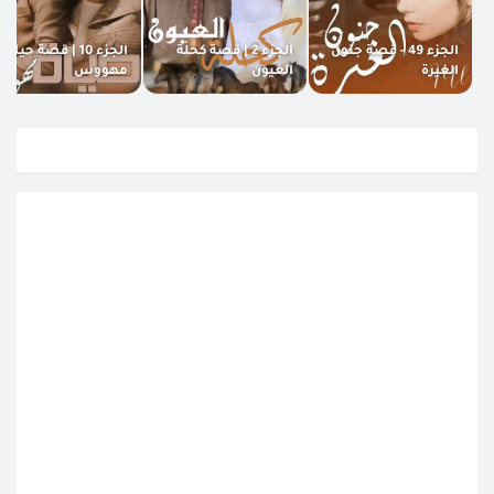
الجزء 49 - قصة جنون
الجزء 2 | قصة كحلة
الجزء 10 | قصة حياة
الغيرة
العيون
مهووس