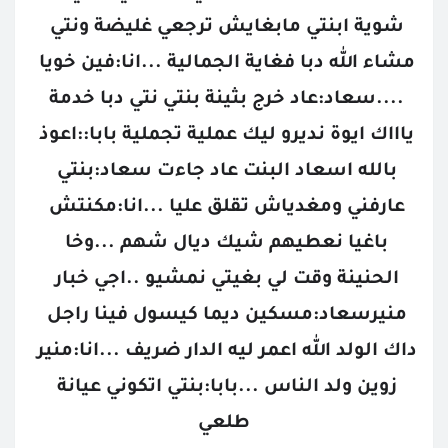
شوية ابنتي مابغايش ترجعي غليضة ونتي 
مشاء الله دبا فغاية الجمالية ...انا:فين خويا 
....سعاد:عاد خرج بثينة بنتي نتي دبا خدمة 
ياااك ايوة نديرو ليك عملية تجملية بابا::اعوذ 
بالله اسعاد البنت عاد جاءت سعاد:بنتي 
عارفني ومغدياش تقلق عليا ...انا:مكنتش 
باغيا نعطيهم شيك ديال شهم ...وخا 
الحنينة وقت لي بغيتي نمشيو ..اجي خبار 
منيرسعاد:مسكين ديما كيسول فينا راجل 
داك الولد الله اعمر ليه الدار ضريف ...انا:منير 
زوين ولد الناس ...بابا:بنتي اتكوني عيانة 
طلعي