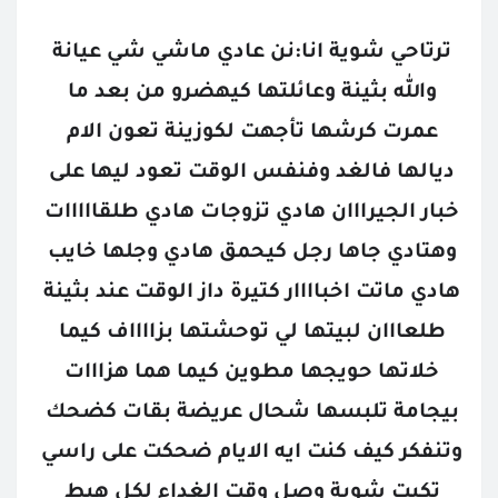
ترتاحي شوية انا:نن عادي ماشي شي عيانة 
والله بثينة وعائلتها كيهضرو من بعد ما 
عمرت كرشها تأجهت لكوزينة تعون الام 
ديالها فالغد وفنفس الوقت تعود ليها على 
خبار الجيرااان هادي تزوجات هادي طلقااااات 
وهتادي جاها رجل كيحمق هادي وجلها خايب 
هادي ماتت اخباااار كتيرة داز الوقت عند بثينة 
طلعااان لبيتها لي توحشتها بزااااف كيما 
خلاتها حويجها مطوين كيما هما هزااات 
بيجامة تلبسها شحال عريضة بقات كضحك 
وتنفكر كيف كنت ايه الايام ضحكت على راسي 
تكيت شوية وصل وقت الغداء لكل هبط 