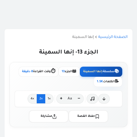
الصفحة الرئيسية
إنها السمينة
الجزء 13- إنها السمينة
⏱️
📖
📚
سلسلة:
إنها السمينة
الجزء
13
وقت القراءة
8 دقيقة
📝
الكلمات
1.5K
+
−
Aa
×4
×2
×1
حفظ القصة
مشاركة