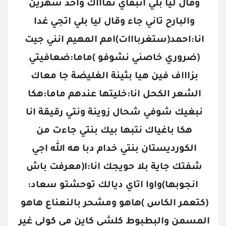
وقال ليا بلي اتبقاي تماااك واحد شهرين 
والبارح تاني جاء وقال ليا بلي اتجي غدا 
انا:احمد(ستغربااات)امم المهيم انني جيت 
(ضروري خاصني نشوفو )ماما:ضعافيتي 
بزاااف فين هيا بثينة الغليضة جا معاك 
الشعر الكحل انا:خليتها عندهم ماما:هكا 
نبغيك شوفي شحال زوينة ونتي رقيقة انا 
هكا باغياك نتبها بيك بنتي جاءت من 
الكورديستان بنتي خدام دبا هه الله اجي 
شفتك جاية بلا حويجك انا:ا(معرفت باش 
انجوبها)واوا اتاي ديالك توحشتو سعاد:
(كتعمر الكاس )هاهو ومشحر بالنعناع هاهو 
المسمن والبطبوط كلشي كاين مي كولي غير 