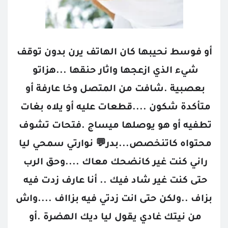
أو فوسط نحيبها كان الهاتف يرن بدون توقف 
شيء الذي ازعجها واثار حنقها ...هزاتو 
بعصبية .شافت من المتصل وخا عارفة أو 
متأكدة شكون ....قطعات عليه أو يلاه بغات 
تطفيه أو هو يوصلها ميساج .فتحات تشوف 
محتواه كاتنخصص...بدر💬 نوارتي سمحي ليا 
راني كنت غير كانضحك معاك ....وحق الرب 
حتى كنت غير شاد فيك .. أنا عارف زدت فيه 
بزاف ..ولكن حتى انت زدتي فيه بزااف ....واش 
من نيتك غادي يقول ليا ديك الهضرة .أو 