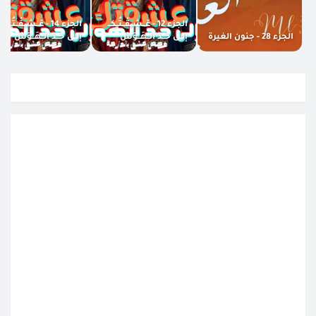
الجزء 12 - عَــشِــقْــتُــكِــ
الجزء 14 - عَــشِــقْــتُــكِــ
الجزء 28 - جنون الغيرة
إلــى حَــدّ الــهَــوَسْ
إلــى حَــدّ الــهَــوَسْ