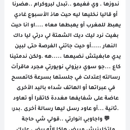
ندوزها . وي فغيمو ..تبدل لبروكرام ..هضرنا 
أو قاليا نخليها ليه حيت هاذ الأسبوع غادي 
يهبط للمغرب أو يهبطها معاه ....او انا حيت 
بغيت نرد ليك ديك الشمتة لي درتي ليا داك 
النهار .....أو حيت جاتني الفرصة حتى لبين 
يدي مابغيتش نضيعها .....هه .ولكن ندمتينا 
كاع ...جو سوي ديزولي نويورتي مجرد ماقرأت 
رسالته إعتدلت في جلستها بسرعة كاتمسح 
في عبراتها أو الهاتف شداه باليد الأخرى 
عاضة على شفايفها مغددة كاتقرا أو تعاود 
.ثانية ...أو عاود رسل ليها رسالة أخرى .بدر:
💬 واجاوبي انوارتي ..قولي شي حاجة 