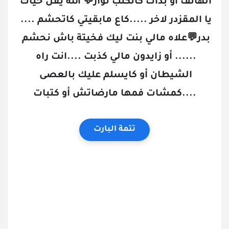
الهاتف أو بدأت كاتكتب نوار💬 الله يقل حياك 
يا المقزدر لاخر .....كاع مابقيتي كاتحشم .... 
بدر💬علاه مالي بنت ليك فخيتة باش نحشم 
...... أو زايدون مالي كذبت ....انت راه 
الشيطان أو كايسلم عليك بالعصى 
....كمشات فمها مارضاتش أو كتبات
تتمة البارت