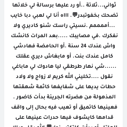
ثواني...ثلاتة ..أو رد عليها برسالة لي خلاتها 
تضحك بخفوتبدر💬. اااه أنا لي لعبي دبا خايب 
...أممممم .نسيتي راسك شنو كاديري ولا 
نفكرك .في مصايبك .....بعد المرات كانشك 
واش عندك 24 سنة .أو الحامضة فهادشي 
كامل عندك بنت. أو مابغاش ديري عقلك 
......شي نهار طرطقي ليا هادوك لي ماباغي 
نقول ....تخليني الله كريم لا زواج ولا ولاد 
حطات يديها على شفايفها كاثمة شهقتها 
المذهولة من هضرته الجريئة بدأت كاضور . 
فعينيها كاتميق أو تعيب فيه بحال إلى واقف 
قدامها كايشوف فيها حدرات عينيها على 