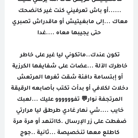
ماتخلينيش مريض هاكا الله يرضي عليك 
......أو باش تعرفيني كنت غير كانضحك 
معاك ...إلى مابغيتيش أو ماقدراش تصبري 
حتى يجيبها معاه ....غدا
تكون عندك..ماتكوني ليا غير على خاطر 
خاطرك الآلة ...عضات على شفايفها الكرزية 
أو إبتسامة دافئة شقت ثغرها المرتعش 
دخلات لكلافي أو بدأت تكتب بأصابعه الرقيقة 
المرتجفة نوار💬 تفوووووو عليك ...لعبك 
خايب ....شي نهار غادي طرطق ليا مرارتي 
ضغطت على زر الإرسال .كااتنهد أو مرة مرة 
كاطلع معها تنخصيصة ...ثانية ..جوج 