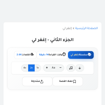
الصفحة الرئيسية
إغفر لي
الجزء الثاني - إغفر لي
📝
⏱️
📚
سلسلة:
إغفر لي
وقت القراءة
14 دقيقة
الكلمات
2.6K
+
−
Aa
×4
×2
×1
حفظ القصة
مشاركة