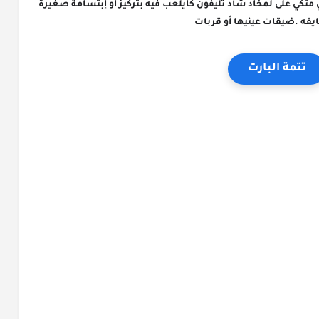
مايقول ......ضورات رأسها جيهة بدر لقاتو مرخي متكي على لمخاد شاد تليفون كايلعب فيه بتركيز أو إبتسامة صغيرة 
يفه .ضيقات عينيها أو قربات
تتمة البارت
القصص المحفوظة