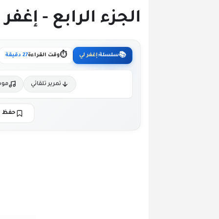
الجزء الرابع - إغفر 
⏱️
📚
سلسلة:
إغفر لي
وقت القراءة
27 دقيقة
تمرير تلقائي
موس
حفظ ا