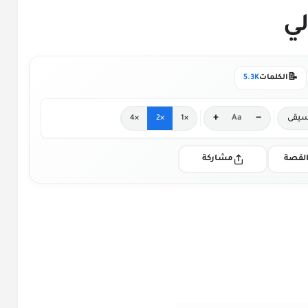
لي
📝
الكلمات
5.3K
+
−
يقى
Aa
×4
×2
×1
لقصة
مشاركة