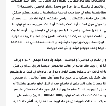
شكل أذنين ) ياك ماكنبان ليك حمارة ...ولا ياك ما كايسحاب ليك عاد حطاتني الطيارة من الجبل .....باش نتيق هضرتك 
.....واخا حنى مانمشيوش بعيد دوك تصاور لي كاتحط فالإنستا ...كل مرة مع وحدة..ااش كايعني بالسلامة !؟ 
(بإستهزاء ) ولا كاتصحر ديك ساع ... ولا ممممممقاطعها هيثم لي حط يديه فوجها معنكشها .. مغدد..هيثم: سكتي 
...برب تا تسكتي ......أوااااه جوابك على طرف لسانك حتى حاجة ماكتفوتك ....راسي طبختيه بكثرة لبلا بلا ......دفعاتو 
بكلتا يديها مخنزرة فيه أو فبدر لي كايضحك برجولية مرخي فوق لمخاد أو ناضت وقفات أو قالت بغرور مصطنع نوار: أنا 
لي خاص دين مي لعقل جالسة معاكم مضيعة وقتي ..(بمكر) نمشي نجلس حدا با سيدي هو لي كايفهمني ...أو منها نيت 
نعاود ليه شي خبار وصلاتني سخونة غير هاذ الأيام .شافت فهيثم بنضرات عميقة كتستافزو بحجبانها بطريقة طفولية 
...يلاه جات تخطوي خطوة شدها هيثم من دراعها. او جلسها بزز ضور عينيه كايشوف ياك ماسمعها شي حد ..لقا كلها 
فيها وعقد حجبانو هيثم: واش انت مريضة
فراسك ولا مالك ..!؟ ااش من خبار عوتاني ..!؟ نوار: لخبار لي فراسي أو فراسك ..هيثم: إنا وحدة فيهم .!؟ ..راه بزاف 
كاينين فبالي ..بإبتسامة صفراء أو كاترمش ببرائة نوار: ديك ختنا فالله لي كانت فالعرس لابسة الزرق ....أو لي كنتي 
حاط عليها العين .(سكتات شوية تفكرات شي حاجة أو قالت ) لا لا عفوا بغيت نقول وحدة.من هادوك لي كنت حاط عليهم 
العين ...هتف وإبتسامة جانبية خطيرة مرسومة على شفايفو .هيثم: لا لا زيدي هاذ عفواً على عفواً ديالك ...أو صححي 
كلماتك .هما لي كانو حاطين عليا العين ..ماشي أنا مصات عليه الحامض أو كاطلع فيه أو تنزل نوار: حاطين عليك!؟ أو 
علاش بالسلامة ..خلاتها الشعيبية على زيييينك على فلووووسك .!؟ هيثم بغرور أو نطق بمرح كايضحكهيثم: عليهم 
كااملين خلاها كبور ...كمشات ملامح وجهها أو نطقات كاضحك بتهكم نوار: اواااااا شلااااااا ...الزين يحشم على 
زينو.والخايب غير إلى هداه الله ....ونطلبو الله يهديك...سكتات شوية حتى هو ماجاوبها سلاتهم ليه . أاش خلات ليه 