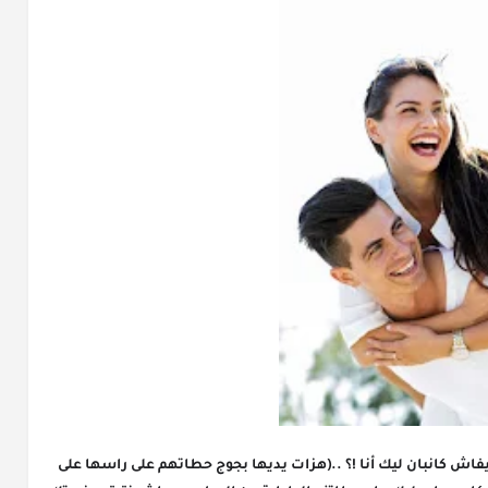
نوار مكمشة فمها كاترمش بشوية ببرائة نوار: كيفاش كانبان ليك أنا !؟ ..(هزات يديها بجوج حطاتهم على راسها على 