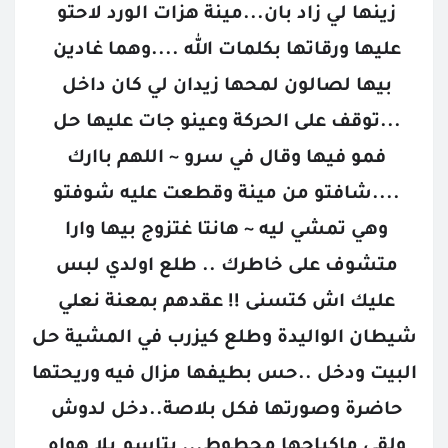
زينها لي زاد بان...مينة هزات الورد لاحتو 
عليها ورقاتها بكلمات الله ....وهما غادين 
بيها لصالون لمحها زيدان لي كان داخل 
...توقف على الحركة وعينو جات عليها حل 
فمو فيها وقال في سرو ~ اللهم باارك 
....شافتو من مينة وقطعت عليه شوفتو 
وهي تمشي ليه ~ هانتا غتزوج بيها وارا 
متشوف على خاطرك .. طلع اولدي لبس 
عليك اش كتسنى !! عقدهم بمعنة نعلي 
شيطان الواليدة وطلع كيزرب في المشية حل 
البيت ودخل ..حس بطيفها مزال فيه وريحتها 
حاضرة وصورتها فكل بلاصة..دخل لدوش 
ولقى ماكياجها محطوط... بتاسم بلا هواه 