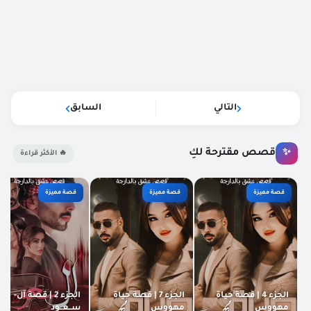
التالي
السابق
قصص مقترحة لكِ
✨
🔥 الأكثر قراءة
قصة مميزة
قصة مميزة
قصة مميزة
الجزء 4 | قصة حياة
الجزء 7 | قصة حياة
الجزء 2 | قصة آل-
مهووس
مهووس
ســعــود