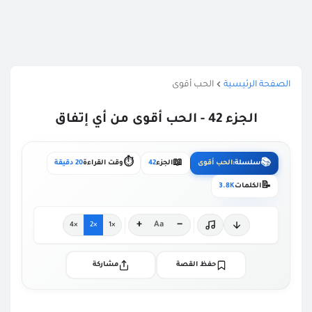
الصفحة الرئيسية
الحب أقوى
الجزء 42 - الحب أقوى من أي إتفاق
⏱️
📖
📚
سلسلة:
الحب أقوى
الجزء
42
وقت القراءة
20 دقيقة
📝
الكلمات
3.8K
+
−
Aa
×4
×2
×1
حفظ القصة
مشاركة