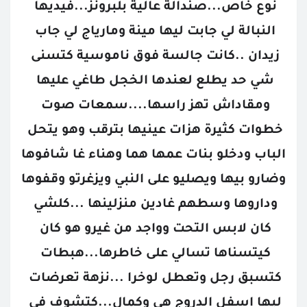
نوع خاص...صندالة عالية بلبرونز...فيديها 
النبالة لي جابت ليها مينة ومارياج لي جاب 
زيدان ..كانت جالسة فوق ناموسية كتسنى 
شي حد يطلع لعندها الخجل طاغي عليها 
ومقاداش تهز راسها....سمعات صوت 
خطوات كثيرة هزات عينيها بترقب وهو يتحل 
الباب ودخلو بنات عمها هما وهناء غا شافوها 
وضارو بيها ويصليو على النبي ويزغرتو وقفوها 
وداروها وسطهم غادين منزلينها ...كلشي 
كان لابس التحت وواجد من غيرو هو كان 
كيتسناها تسالي على خاطرها...هبطات 
كتسبق رجل وتعطل لوخرا ...نزهة تعرضات 
ليها اسفل الدروج هي وكمال...كتشوف في 