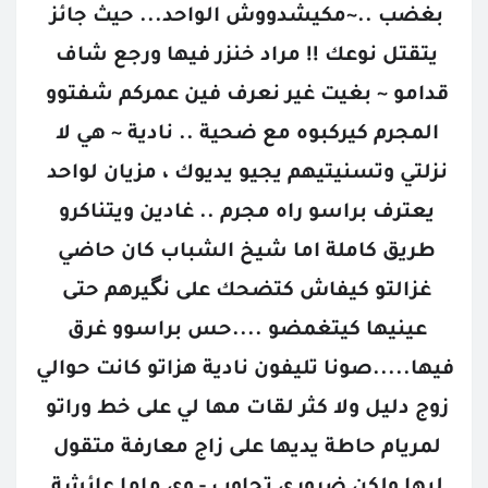
بغضب ..~مكيشدووش الواحد... حيث جائز 
يتقتل نوعك !! مراد خنزر فيها ورجع شاف 
قدامو ~ بغيت غير نعرف فين عمركم شفتوو 
المجرم كيركبوه مع ضحية .. نادية ~ هي لا 
نزلتي وتسنيتيهم يجيو يديوك ، مزيان لواحد 
يعترف براسو راه مجرم .. غادين ويتناكرو 
طريق كاملة اما شيخ الشباب كان حاضي 
غزالتو كيفاش كتضحك على نگيرهم حتى 
عينيها كيتغمضو ....حس براسوو غرق 
فيها.....صونا تليفون نادية هزاتو كانت حوالي 
زوج دليل ولا كثر لقات مها لي على خط وراتو 
لمريام حاطة يديها على زاج معارفة متقول 