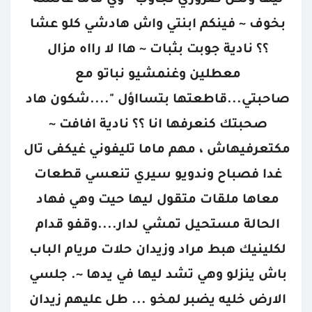
ليها ولكن ضروري تجاوب - وي ماما عائشة 
بخوف ~ فينكم ابنتي واش هادشي كلو عشا 
؟؟ نادية جوبت بثبات ~ هاا لا رااه مزال 
معطلين وغنمشيو نباتو مع 
صاحبتي...قاطعتها بتسااؤل "....شكون هاد 
صحبتك كنعرفها انا ؟؟ نادية افافت ~ 
مكتعرفيهاش ، مهم ماما تليفوني غيكفى تال 
غدا فصباح وندويو سيري تنعسي قطعات 
معاها ملقات متقول ليها حيت وهي فهاد 
الحالة مستحيل تمشي لدار....وقفو قدام 
لكلينيك هبط مراد وزيدان حلات مريام الباب 
باش ينزلو وهي تشد ليها في يدها ~. جلسي 
الارض خليه يضبر لمخو ... طل عليهم زيدان 