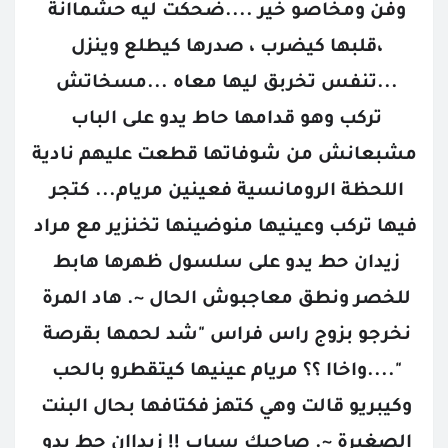
وفن ومخاصو خير ....ضحكت ليه حشماانة 
،قلبها كيضرب ، صدرها كيطلع وينزل 
...تنفس تخربق ليها معاه ...مسخاتش 
تركب وهو قدامها حاط يدو على الباب 
مشبعانش من شوفاتها قطعت عليهم نادية 
اللحظة الرومانسية فعينين مريام... كتجر 
فيها تركب وعينيها منوضينها تخنزير مع مراد 
زيدان حط يدو على سلسول ظهرها هابط 
للخصر ونطق معاجبوش الحال ~. هاد المرة 
نخرجو بزوج راس فراس "شد لحمها بقرصة 
"....واخاا ؟؟ مريام عينيها كيتقطرو بالحب 
وكيبريو قالت وهي كتهز فكتافها بحال البنت 
الصغيرة ~. صاحبك سباب !! زيداان حط يدو 