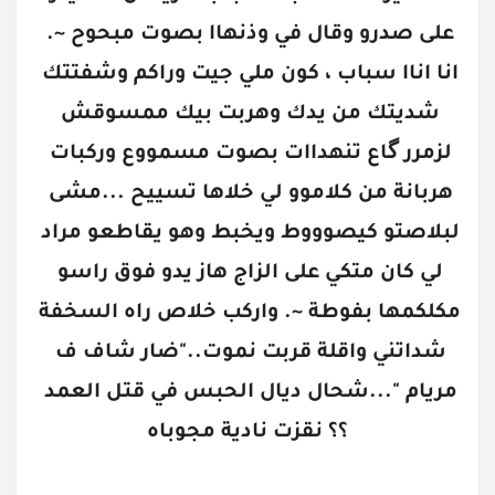
على صدرو وقال في وذنهاا بصوت مبحوح ~. 
انا اناا سباب ، كون ملي جيت وراكم وشفتتك 
شديتك من يدك وهربت بيك ممسوقش 
لزمرر گاع تنهداات بصوت مسمووع وركبات 
هربانة من كلاموو لي خلاها تسييح ...مشى 
لبلاصتو كيصوووط ويخبط وهو يقاطعو مراد 
لي كان متكي على الزاج هاز يدو فوق راسو 
مكلكمها بفوطة ~. واركب خلاص راه السخفة 
شداتني واقلة قربت نموت.."ضار شاف ف 
مريام "...شحال ديال الحبس في قتل العمد 
؟؟ نقزت نادية مجوباه