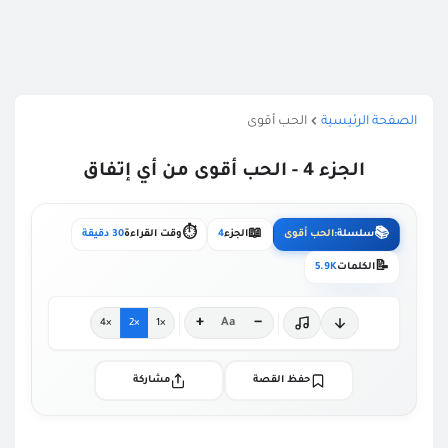
الصفحة الرئيسية
الحب أقوى
الجزء 4 - الحب أقوى من أي إتفاق
⏱️
📖
📚
سلسلة:
الحب أقوى
الجزء
4
وقت القراءة
30 دقيقة
📝
الكلمات
5.9K
+
−
Aa
×4
×2
×1
حفظ القصة
مشاركة