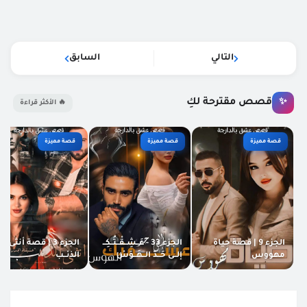
التالي
السابق
قصص مقترحة لكِ
✨
🔥 الأكثر قراءة
قصة مميزة
قصة مميزة
قصة مميزة
الجزء 9 | قصة حياة
الجزء 33 - عَــشِــقْــتُــكِــ
الجزء 3 | قصة أنثى
مهووس
إلــى حَــدّ الــهَــوَسْ
الذئــب