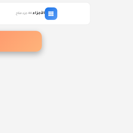
التعليقات
الأجزاء
44 جزء متاح
إكتشف أف