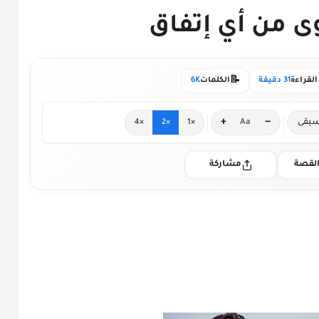
📝
لقراءة
31 دقيقة
الكلمات
6K
+
−
يقى
Aa
×4
×2
×1
لقصة
مشاركة