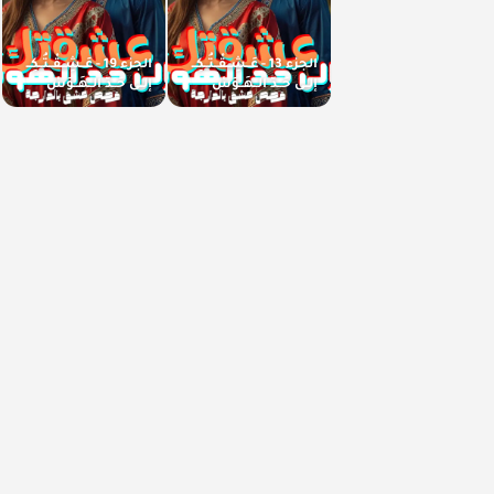
الجزء 13 - عَــشِــقْــتُــكِــ
الجزء 19 - عَــشِــقْــتُــكِــ
إلــى حَــدّ الــهَــوَسْ
إلــى حَــدّ الــهَــوَسْ