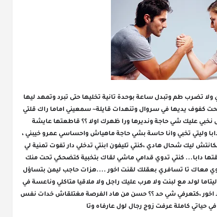
سكتت كتشوفيها وكتقول بينها وبين راسها تدوي ولا تضرب طم وتبدل ساعة بوحدة تانية تخليها حتى تبرد وتمهد ليها 
الموضوع شافت تاعيات وقالت لي ليها ليها ،مسحت كفوف يديها في سروال وتنهدات قايلة~ سمعيني اماما راك قلتي 
بفمك انا ماشي بنت صغيرة وعاد انا ممولفاش نخبي عليك شي حاجة ونديرها ورا ظهرك اولا ؟؟ قاطعتها عايشة 
بصرامة وبصوت حاد قايلة ~ كنتي مطتخبيش اما دابا وليتي تخبي وانا حاسة بشي حاجة ماهياش واحساسي عمرو خيبني ، 
داك قوة الخدمة تاع ليل وسفر وسير هنا ولهيه مكانتش ليك شحال هادي ،كنتي تليفون ابنتي تدخلي دار تفوت تمنية لي 
عيط ليك على خدمة تقطعي عليه وتقوليه سالا وقتها دابا... كنتي تدوي قدامي ماشي لقاك بتخبية كتضحكي تحت منك 
بلاما ندويو على سهيان لي وليتي تسهاي نكون ندوي معاك تا تسافري بعقلك لقنت اخور ....هزات حاجب ليمن بتساؤل 
وقالت مكشرة ملامح وجهها....مالك شنو عندك ليتاما لولد مع لبنت ولا هرب عليك راجل ولا ملاقيا متاكلي وناعسة في 
زنقة .. قولي شنو كاين نسمع منك ماشي من واحد اخور ،كتعرفي شي حد ؟؟ حسن من هاد الفرصة مغتلقاش خدات نفس 
حياتي كاملة عرفت زوج رجال لول عارفاه وتا