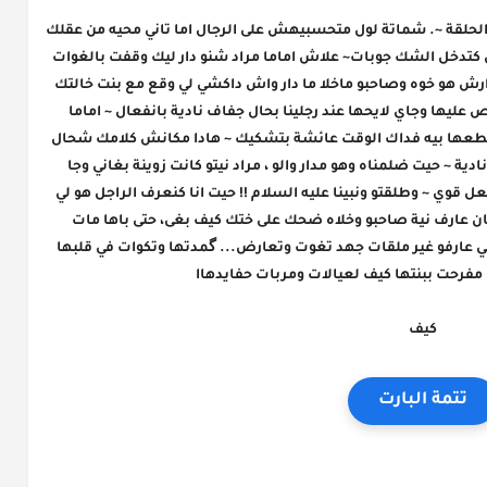
تاني عايشة بصوت عالي حبست ليها الهضرة في الحلقة ~. شماتة لول متحسبيهش على الرجال اما تاني محيه من عقلك 
وديري راسك متلاقيتيش بيه بلاشعور وبردة فعل كتدخل الشك جوبات~ علاش اماما مراد شنو دار ليك وقفت بالغوات 
كشاكشها خارجين ~ سميتو منسمعهاش الا مدارش هو خوه وصاحبو ماخلا ما دار واش داكشي لي وقع مع بنت خالتك 
قليل ، كلشي عرفها هربت معاه وفي لخر تكرفص عليها وجاي لايحها عند رجلينا بحال جفاف نادية بانفعال ~ اماما 
هاداك زيدان ومراد اش ليه فهادشي راه علاقتو قطعها بيه فداك الوقت عائشة بتشكيك ~ هادا مكانش كلامك شحال 
هادي هاا ؟؟ شنو تبدل تا وليتي دافعي عليه دابا نادية ~ حيت ضلمناه وهو مدار والو ، مراد نيتو كانت زوينة بغاني وجا 
عندك وتزوجنا على سنة الله ورسولو عائشة برد فعل قوي ~ وطلقتو ونبينا عليه السلام !! حيت انا كنعرف الراجل هو لي 
يدير لمرا وعائلتها شرفو وعرضو ،هو من لول كان عارف نية صاحبو وخلاه ضحك على ختك كيف بغى، حتى باها مات 
بالفقصة ومها لي هازاه في قلبها العالي بوحدو لي عارفو غير ملقات جهد تغوت وتعارض... گمدتها وتكوات في قلبها 
 مفرحت ببنتها كيف لعيالات ومربات حفايدهاا
كيف
تتمة البارت