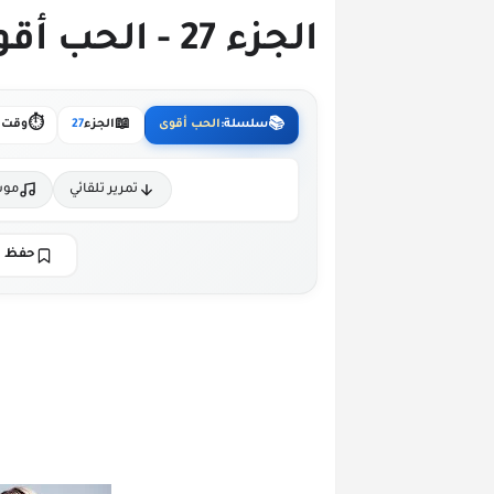
الجزء 27 - الحب أقوى من أي إتفاق
⏱️
📖
📚
سلسلة:
الحب أقوى
الجزء
27
وقت ا
تمرير تلقائي
موس
حفظ ا