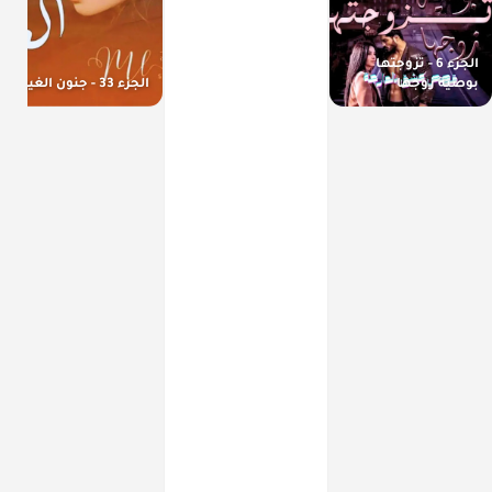
الجزء 6 - تزوجتها
بوصية زوجها
الجزء 33 - جنون الغيرة