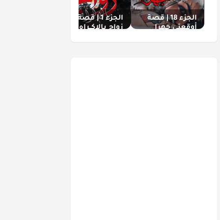
الجزء 18 | قصة
الجزء 1 | قصة
الجزء 3 | قصة
أوقعني جهرا
زواج بالإكــراه
تريكة البايرات