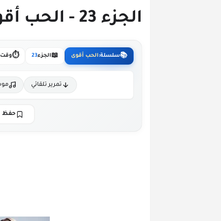
الجزء 23 - الحب أقوى من أي إتفاق
⏱️
📖
📚
سلسلة:
الحب أقوى
الجزء
23
وقت ا
تمرير تلقائي
موس
حفظ ا