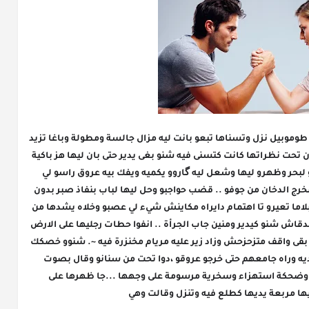
وقف قدام لبحر خارج لمدينة بكلمترات كثيرة ..حل طوموبيل نزل وتسناها تبعو بانت ليه مزال جالسة ومطولة وباغا تزيد 
تقصح راسهاا ، رجع لطوموبيل مد يدو لبواط ايكون تحت نظراتها كانت كتسنى فيه شنو بغى يدير حتى بان ليها هز باكية 
الگارو وبريكة عاد تنفست بأريحية ...عطا وجهو لبحر وظهرو ليها وشعل ليه گاروو يكميه ويفك بيه عروق راسو لي 
تعگدو ...لاحو باقي فيه النص عفط عليه وساط مخرج الدخان من جوفو .. قضب حواجبو وحل ليها لباب بنفاذ صبر بدون 
مينطق كيتسنى فيها تنزل كانت كتشوف قدامها بلاما تعيرو تا اهتمام دايراه مكاينش شيء لي عصبو وخلاه يشدها من 
دراعها ويخرجها صحة ...عينيها كانو خارجين ممصدقاش شنو كيدير ومنين جاب الجرأة .. انفوا حطات رجليها على الارض 
وتبتتهم جرات ايدها منو ودفعاتو واخا بدون جدوى بقى واقف متزحزحش وزاد زير عليه مريام مخنزرة فيه ~. شنوو خصكك 
؟؟ اش باغي مني مزااال زيدان طلق منها ودار يديه وراه جامعهم حتى خرجو عروقو ،دوا تحت من سنانو وقال بصوت 
غليض ~ كيخصنااا نهضرو ؟؟ تمات راجعة لور وضحكة استهزاء وسخرية مرسومة على وجهها ...جا ظهرها على 
ا مربعة يديها كطلع فيه وتنزل وقالت وهي