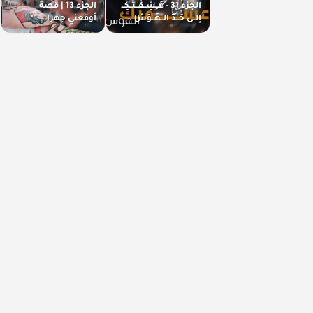
الجزء 31 - عَــشِــقْــتُــكِــ
الجزء 13 | قصة
إلــى حَــدّ الــهَــوَسْ
أوقعني جهرا