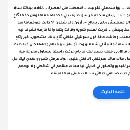
كتشير بصبعها ليهم بزوج ~ نهضرو وأنا ويااك ياك ...ايوا سمعني نقوليك...ضغطت على لهضرة ...لكلام بيناتنا سالا 
شحال هادا وحطينا نقطة نهاية معندنا فاش ندويو دابا !! زيدان متحكم فراسو ،عارف بلي مكحلها معاها ومن حقها گاع 
متشوف فيه ولا تدوي معاه ولكن قلبو حارقو وبالو ممهنيش ،باغي يرتااح ~. أرون ولد شكون ؟؟ كانت متوقعاها منو 
بنسبة كبيرة عرفاتو غيشك وغيتهيأ شي حوايج مكاينينش...قربت لعندو شوية وقالت بثقة واخا كارهة تشوف ليه 
فخليقتو ~. صافي هادشي لاش جايبي حتال هنا ومعذب وحالتك حالة كون سولتيني منخلي گاع بالك مشطون. غير رتاح 
كماال بااه رااجل ماشي شمااتة ...ختمت كلامها بابتسامة جانبية لي شعلاتو وخلاتو يهز يدو قداام وجهها كان غيعطيها 
وتراجع ، عض على فكو من لدااخل وقال بحدة ~. قااااديي فمك حسن ليك مريام حركت راسها بتساؤل مخرجة فيه 
عيهيها ~. ولا شنوو ؟؟ غتضربني....مدات ليه حنكها ، هاك هاك صرفقني الا كنتي غتبرد ..ولا عرفتي شنووو عندي ليك حل 
وااعر ..ضيقت عينيها وقالت بقلب محروق.. نشر لفيديو وتصاور لي خديتي ليا معاك علقهم في شانطي ولا لوحهم 
ت صااافي حيااتي ساالات مبقى فيها ميتقاد
تتمة البارت