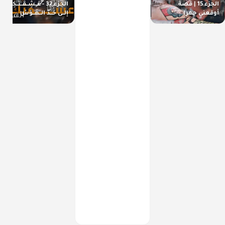
الجزء 15 | قصة
الجزء 32 - عَــشِــقْــتُــكِــ
أوقعني جهرا
إلــى حَــدّ الــهَــوَسْ