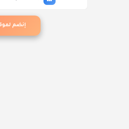
إكتشف أف