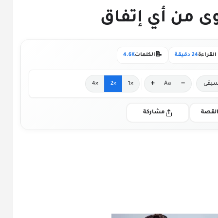
📝
لقراءة
24 دقيقة
الكلمات
4.6K
+
−
يقى
Aa
×4
×2
×1
لقصة
مشاركة