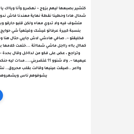
يشوفوهم ناس ويشهروهم حي