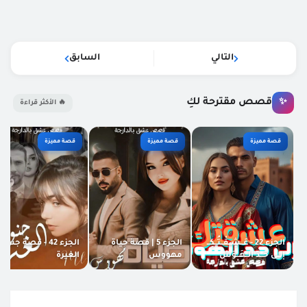
التالي
السابق
قصص مقترحة لكِ
✨
🔥 الأكثر قراءة
قصة مميزة
قصة مميزة
قصة مميزة
الجزء 22 - عَــشِــقْــتُــكِــ
الجزء 5 | قصة حياة
الجزء 42 - قصة جنون
إلــى حَــدّ الــهَــوَسْ
مهووس
الغيرة