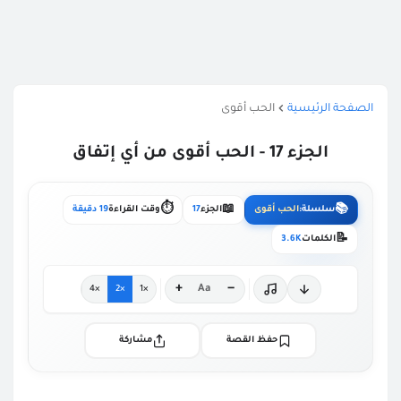
الصفحة الرئيسية
الحب أقوى
الجزء 17 - الحب أقوى من أي إتفاق
⏱️
📖
📚
سلسلة:
الحب أقوى
الجزء
17
وقت القراءة
19 دقيقة
📝
الكلمات
3.6K
+
−
Aa
×4
×2
×1
حفظ القصة
مشاركة