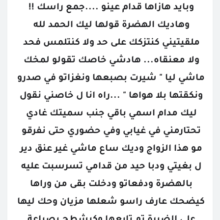
وبايد هازاها قدام عينو ....جمع راسك !! 
وهاديك الهضرة قولها ليك الحمد لله 
ملقيتيني كنتزكك على حد ولا كنتلمس فحد 
ولا معنقاه... هادشي خاصك تقولو لمخك 
ماشي ليا " شيرت بصبعها ونغزاتو في صدرو 
ونكقتها بلا هواها " ...راه انا ل خاصني نقول 
ليك مدام اسمي باقي جنب سميتك غادي 
تحتارمني في غيابي وفي حضوري حتى نفرقو 
مو هذا الزواج وديك ساع ماشي غير عنق دير 
ل بغيتي ودبا حيد من قدامي تسرسبت عليه 
بالهضرة ودفعاتو ودخلت بقى من وراها 
كيضحك عارف راسو شعلها مزيان وحك ليها 